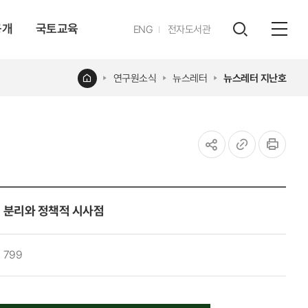
공개
국토교육
영문
ENG
전자도서관
전체
사이트
검색
열기
레이어
홈
연구원소식
뉴스레터
뉴스레터 지난호
열기
공유하기
URL
인쇄
복사
거지 분리와 정책적 시사점
799