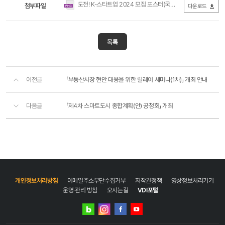
도전! K-스타트업 2024 모집 포스터(국문).png
첨부파일
(3.6MB / 다운로드 
다운로드
작은
시작,
위대한
변화
목록
도전!
K
스타트업
참가자격
이전글
「부동산시장 현안 대응을 위한 릴레이 세미나(1차)」 개최 안내
예선리그
각
리그별
다음글
「제4차 스마트도시 종합계획(안) 공청회」 개최
공고문
참조
통합본선
예비창업자
(팀)
또는
3년
이내
개인정보처리방침
이메일주소무단수집거부
저작권정책
영상정보처리기기
초기창업기업
운영·관리 방침
오시는길
VDI포털
*
*
네이버
인스타그램
누적투자유치
블로그
페이스북
유튜브
금액