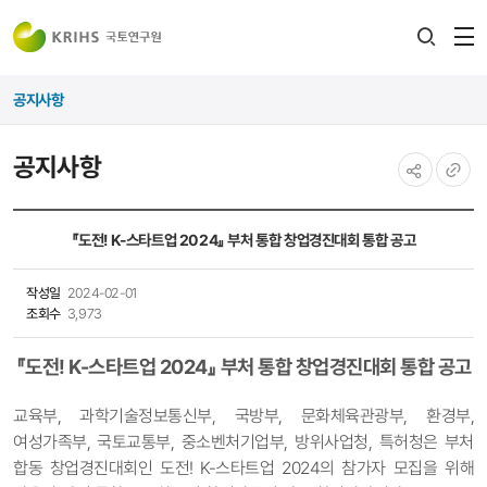
전
검색
열
레이어
공지사항
열기
공지사항
공유하기
URL
복사
『도전! K-스타트업 2024』 부처 통합 창업경진대회 통합 공고
작성일
2024-02-01
조회수
3,973
『도전! K-스타트업 2024』 부처 통합 창업경진대회 통합 공고
교육부, 과학기술정보통신부, 국방부, 문화체육관광부, 환경부,
여성가족부, 국토교통부, 중소벤처기업부, 방위사업청, 특허청은 부처
합동 창업경진대회인 도전! K-스타트업 2024의 참가자 모집을 위해