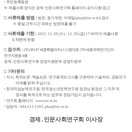
◦
주민등록등본
※
제출서류 양식은 경제
·
인문사회연구회 홈페이지 공지사항 참고
□
서류제출 방법
:
방문
,
등
기우편
,
이메일
(phar@nrc.re.kr)
접수
※
평일 근무시간 외에는 방문제출 불가
□
서류제출 기한
:
2023. 12. 20.(
수
) - 12. 29.(
금
) 17:00
까지 제출서류
도착분에 한함
□
접수처
:
(
우
) 30147
세종특별자치시 시청대로
370
세종국책연구단지
연구지원동
4
층
경제
․
인문사회연구회 경영지원본부 경영지원부
□
기타문의
◦
저서
,
학위논문
․
학술논문
․
연구용역보고서를 구분하여 기술하되
,
공동연구
여부를 밝혀 주십시오
.
◦
한국직업능력연구원
,
한국청소년정책연구원 정관상 원장은 그 직무 외
영리를 목적으로 하는 업무와 정당가입이 금지됩니다
.
◦
연구회 홈페이지
:
www.nrc.re.kr
◦
담당자
:
044-211-1193,
phar@nrc.re.kr
경제
․
인문사회연구회 이사장