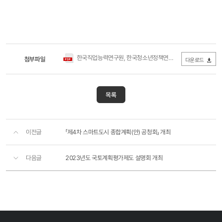
한국직업능력연구원, 한국청소년정책연구원 원장 초빙.pdf
첨부파일
(99
다운로드
목록
이전글
「제4차 스마트도시 종합계획(안) 공청회」 개최
다음글
2023년도 국토계획평가제도 설명회 개최