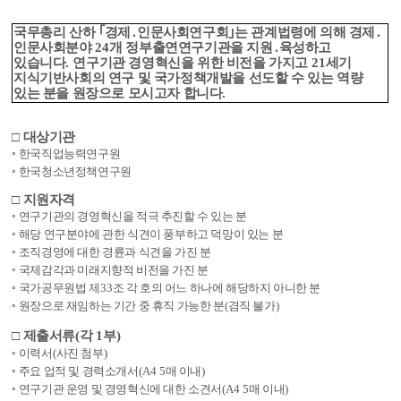
국무총리 산하
｢
경제
․
인문사회연구회
｣
는 관계법령에 의해 경제
․
인문사회분야
24
개 정부출연연구기관을 지원
․
육성하고
있습니다
.
연구기관 경영혁신을 위한 비전을 가지고
21
세기
지식기반사회의 연구 및 국가정책개발을 선도할 수 있는 역량
있는 분을 원장으로 모시고자 합니다
.
□
대상기관
◦
한국직업능력연구원
◦
한국청소년정책연구원
□
지원자격
◦
연구기관의 경영혁신을 적극 추진할 수 있는 분
◦
해당 연구분야에 관한 식견이 풍부하고 덕망이 있는 분
◦
조직경영에 대한 경륜과 식견을 가진 분
◦
국제감각과 미래지향적 비전을 가진 분
◦
국가공무원법 제
33
조 각 호의 어느 하나에 해당하지 아니한 분
◦
원장으로 재임하는 기간 중 휴직 가능한 분
(
겸직 불가
)
□
제출서류
(
각
1
부
)
◦
이력서
(
사진 첨부
)
◦
주요 업적 및 경력소개서
(A4 5
매 이내
)
◦
연구기관 운영 및 경영혁신에 대한 소견서
(A4 5
매 이내
)