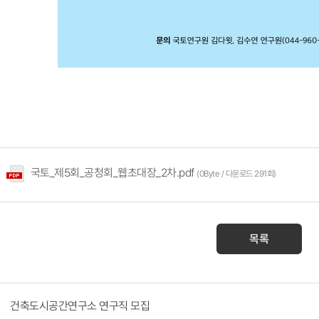
국토_제5회_공청회_웹초대장_2차.pdf
(0Byte / 다운로드 291회)
목록
건축도시공간연구소 연구직 모집