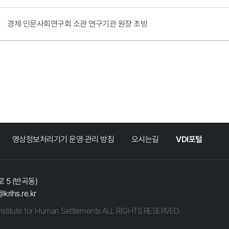
경제·인문사회연구회 소관 연구기관 원장 초빙
영상정보처리기기 운영·관리 방침
오시는길
VDI포털
 5 (반곡동)
@krihs.re.kr
stitute for Human Settlements ALL RIGHTS RESERVED.