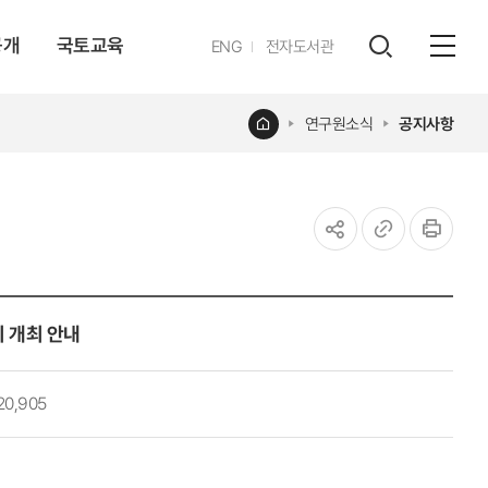
공개
국토교육
영문
ENG
전자도서관
전체
사이트
검색
열기
레이어
홈
연구원소식
공지사항
열기
공유하기
URL
인쇄
복사
회 개최 안내
20,905