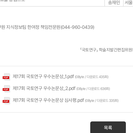
송재민​
서울
구원 지식정보팀 한여정 책임전문원(044-960-0439)
「국토연구」 학술지발간편집위원
제17회 국토연구 우수논문상_1.pdf
(0Byte / 다운로드 435회)
제17회 국토연구 우수논문상_2.pdf
(0Byte / 다운로드 636회)
제17회 국토연구 우수논문상 심사평.pdf
(0Byte / 다운로드 335회)
목록