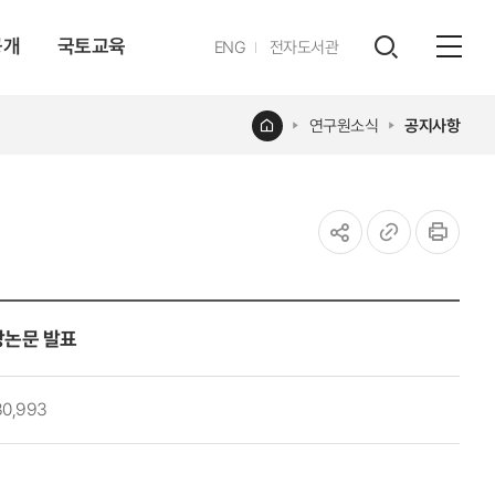
공개
국토교육
영문
ENG
전자도서관
전체
사이트
검색
열기
레이어
홈
연구원소식
공지사항
열기
공유하기
URL
인쇄
복사
상논문 발표
30,993