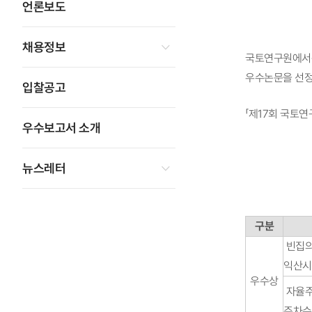
언론보도
채용정보
국토연구원에서는
우수논문을 선정
입찰공고
「제17회 국토
우수보고서 소개
뉴스레터
구분
빈집의
익산시
우수상
자율주
주차수