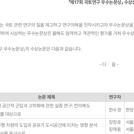
「제17회 국토연구 우수논문상」 수상
 국토 관련 연구의 질을 제고하고 연구의욕을 진작시키고자 우수논문상을 운
하여 시상하는 우수논문상은 올해도 엄격하고 객관적인 평가를 거쳐 우수상
연구 우수논문상」의 수상논문은 다음과 같습니다.
- 다 음 -
논문 제목
연구자
 공간적 군집과 고착화에 관한 실증 연구: 전라북도
한수경
한양
를 대상으로
장창호
서울
행 차량의 도입과 공유가 도시공간에 미치는 영향 분석:
장재용
서울
요를 중심으로