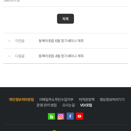
380-0175)
목록
이전글
동북아포럼 6월 정기세미나 개최
다음글
동북아포럼 4월 정기세미나 개최
개인정보처리방침
이메일주소무단수집거부
저작권정책
영상정보처리기기
운영·관리 방침
오시는길
VDI포털
네이버
인스타그램
블로그
페이스북
유튜브