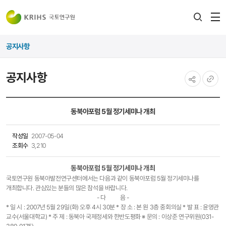
전
검색
열
레이어
공지사항
열기
공지사항
공유하기
URL
복사
동북아포럼 5월 정기세미나 개최
작성일
2007-05-04
조회수
3,210
동북아포럼 5월 정기세미나 개최
국토연구원 동북아발전연구센터에서는 다음과 같이 동북아포럼 5월 정기세미나를
개최합니다. 관심있는 분들의 많은 참석을 바랍니다.
- 다 음 -
* 일 시 : 2007년 5월 29일(화) 오후 4시 30분 * 장 소 : 본 원 3층 중회의실 * 발 표 : 윤영관
교수(서울대학교) * 주 제 : 동북아 국제정세와 한반도평화 ※ 문의 : 이상준 연구위원(031-