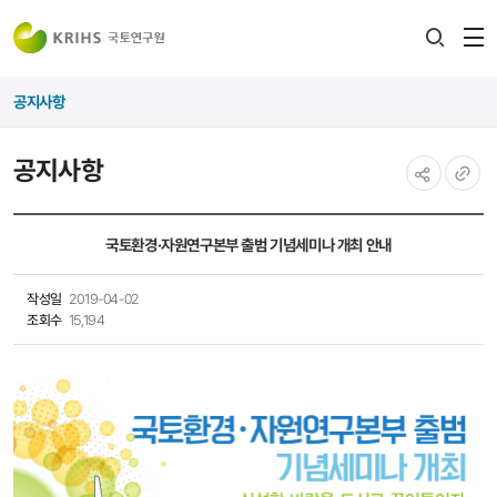
전
검색
열
레이어
공지사항
열기
공지사항
공유하기
URL
복사
국토환경·자원연구본부 출범 기념세미나 개최 안내
작성일
2019-04-02
조회수
15,194