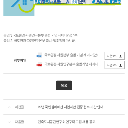
붙임 1. 국토환경·자원연구본부 출범 기념 세미나(안) 1부.​
붙임 2. 국토환경·자원연구본부 출범-웹초청장 1부. 끝.
국토환경·자원본부 출범 기념 세미나(안).hwp
(0Byte / 다운로드 21
다운로드
첨부파일
국토환경·자원연구본부 출범기념 세미나 웹초청장.pdf
(0Byte /
다운로드
목록
이전글
19년 국민참여예산 사업제안 집중 접수 기간 안내
다음글
건축도시공간연구소 연구직 모집 채용 공고