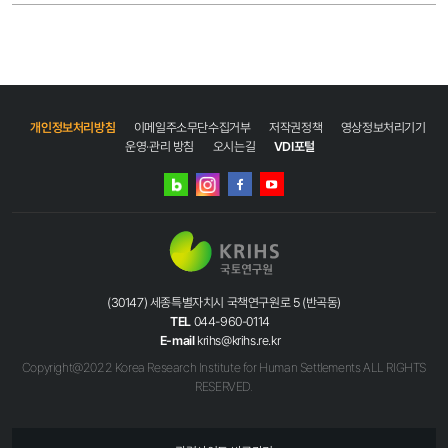
개인정보처리방침
이메일주소무단수집거부
저작권정책
영상정보처리기기
운영·관리 방침
오시는길
VDI포털
네이버
인스타그램
블로그
페이스북
유튜브
(30147) 세종특별자치시 국책연구원로 5 (반곡동)
TEL
044-960-0114
E-mail
krihs@krihs.re.kr
Copyright@2022 Korea Research Institute for Human Settlements ALL RIGHTS
RESERVED.