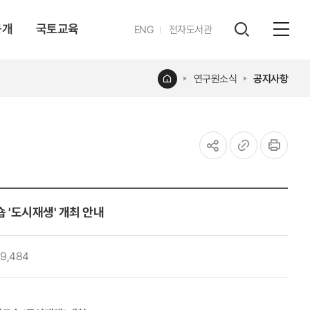
공개
국토교육
영문
ENG
전자도서관
전체
사이트
검색
열기
레이어
홈
연구원소식
공지사항
열기
공유하기
URL
인쇄
복사
 '도시재생' 개최 안내
19,484