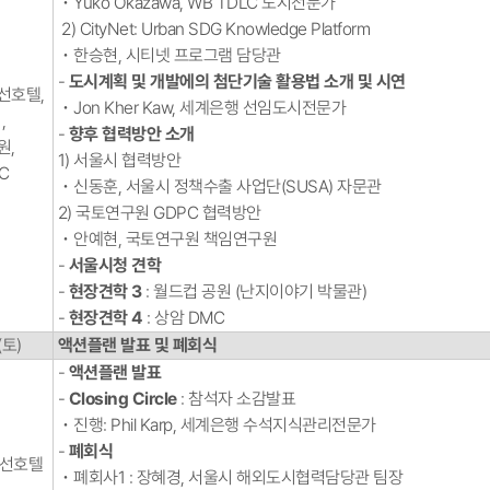
･ Yuko Okazawa, WB TDLC 도시전문가
2) CityNet: Urban SDG Knowledge Platform
･ 한승현, 시티넷 프로그램 담당관
-
도시계획 및 개발에의 첨단기술 활용법 소개 및 시연
호텔​,
･ Jon Kher Kaw, 세계은행 선임도시전문가
,
-
향후 협력방안 소개
원,
1) 서울시 협력방안
C
･ 신동훈, 서울시 정책수출 사업단(SUSA) 자문관
2) 국토연구원 GDPC 협력방안
･ 안예현, 국토연구원 책임연구원
-
서울시청 견학
-
현장견학 3
: 월드컵 공원 (난지이야기 박물관)
-
현장견학 4
: 상암 DMC
(토)
액션플랜 발표 및 폐회식
-
액션플랜 발표
-
Closing Circle
: 참석자 소감발표
･ 진행: Phil Karp, 세계은행 수석지식관리전문가
-
폐회식
선호텔​
･ 폐회사1 : 장혜경, 서울시 해외도시협력담당관 팀장