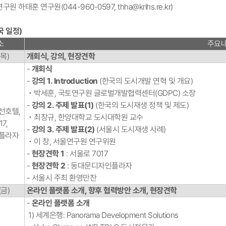
구원 하태훈 연구원(044-960-0597, thha@krihs.re.kr)
국 일정)
소
주요
(목)
개회식, 강의, 현장견학
-
개회식
-
강의 1. Introduction
(한국의 도시개발 연혁 및 개요)
​ ･ ​박세훈, 국토연구원 글로벌개발협력센터(GDPC) 소장
-
강의 2. 주제 발표(1)
(한국의 도시재생 정책 및 제도)​
선호텔,
･ ​최창규, 한양대학교 도시대학원 교수​
7,
-
강의 3. 주제 발표(2)
(서울시 도시재생 사례)​
플라자
･ ​이 창, 서울연구원 연구위원​
-
현장견학 1
: 서울로 7017
-
현장견학 2
: 동대문디자인플라자
- 서울시 주최 환영만찬
(금)
온라인 플랫폼 소개, 향후 협력방안 소개, 현장견학
-
온라인 플랫폼 소개
1) 세계은행: Panorama Development Solutions