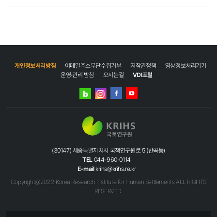
개인정보처리방침
이메일주소무단수집거부
저작권정책
영상정보처리기기
운영·관리 방침
오시는길
VDI포털
네이버
인스타그램
블로그
페이스북
유튜브
(30147) 세종특별자치시 국책연구원로 5 (반곡동)
TEL
044-960-0114
E-mail
krihs@krihs.re.kr
Copyright@2022 Korea Research Institute for Human Settlements ALL RIGHTS
RESERVED.