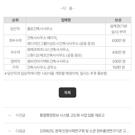
- 다 음 -
순위
업체명
보상
설계권(기본·
당선작
플로건축사사무소
실시) 부여
건축사사무소 베이직,
최우수작
600만 원
㈜디자인그룹이상도시건축사사무소 (공동 응모)
㈜메조파트너스건축사사무소,
우수작
450만 원
스튜디오메조건축사사무소 (공동 응모)
장려작
㈜비컨아키텍트건축사사무소
300만 원
가작
건축사사무소 공작소
150만 원
※ 당선작과 입상작에 다한 시상식을 개최할 예정이며, 일시는 추후 통보함
목록
이전글
통합행정정보 시스템 고도화 사업 입찰 재공고
다음글
2019년도 경제·인문사회연구회 및 소관 정부출연연구기관 고객만족도 주간사업자(조사업체) 선정 공고