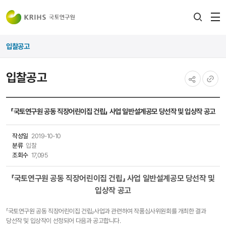
전
검색
열
레이어
입찰공고
열기
입찰공고
공유하기
URL
복사
「국토연구원 공동 직장어린이집 건립」 사업 일반설계공모 당선작 및 입상작 공고
작성일
2019-10-10
분류
입찰
조회수
17,095
「국토연구원 공동 직장어린이집 건립」 사업 일반설계공모 당선작 및
입상작 공고
「국토연구원 공동 직장어린이집 건립」사업과 관련하여 작품심사위원회를 개최한 결과
당선작 및 입상작이 선정되어 다음과 공고합니다.