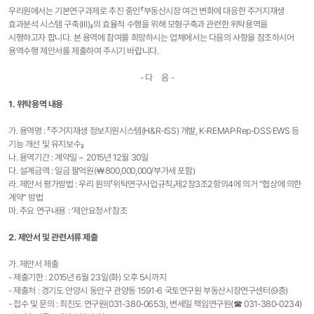
우리원에서는 기본연구과제로 추진 중인『부동산시장 여건 변화에 대응한 주거지재생
효과분석 시스템 구축(Ⅲ)』의 효율적 수행을 위해 모형구축과 관련한 위탁용역을
시행하고자 합니다. 본 용역에 참여를 희망하시는 업체에서는 다음의 사항을 참조하시어
용역수행 제안서를 제출하여 주시기 바랍니다.
- 다 음 -
1. 위탁용역 내용
가. 용역명 : 『주거지재생 정보지원시스템(H&R-ISS) 개발, K-REMAP·Rep-DSS·EWS 등
기능 개선 및 유지보수』
나. 용역기간 : 계약일 ~ 2015년 12월 30일
다. 설계금액 : 일금 팔억원(￦800,000,000/부가세 포함)
라. 제안서 평가방법 : 우리 원의「위탁연구사업규칙」제2장3조2항의4에 의거 "협상에 의한
계약" 방법
마. 주요 연구내용 : ‘제안요청서’참조
2. 제안서 및 관련서류 제출
가. 제안서 제출
- 제출기한 : 2015년 6월 23일(화) 오후 5시까지
- 제출처 : 경기도 안양시 동안구 관양동 1591-6 국토연구원 부동산시장연구센터(9층)
- 접수 및 문의 : 최진도 연구원(031-380-0653), 변세일 책임연구원(☎ 031-380-0234)