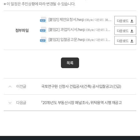
※ 이 일정은 추진상황에 따라 변경될 수 있습니다.
[붙임1] 제안요청서.hwp
(0Byte / 다운로드 382회)
다운로드
[붙임2] 과업지시서.hwp
첨부파일
(0Byte / 다운로드 272회)
다운로드
[붙임3] 입찰공고문.hwp
(0Byte / 다운로드 225회)
다운로드
목록
이전글
국토연구원 신청사 건립공사(건축) 공사입찰공고(긴급)
다음글
「2015년도 부동산시장 패널조사」 위탁용역 시행 재공고