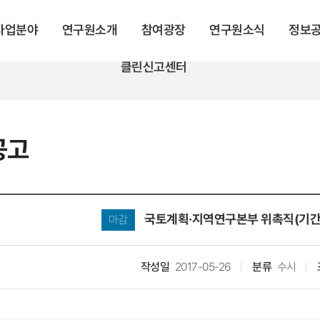
 사업분야
연구원소개
참여광장
연구원소식
정보
클린신고센터
공고
국토계획·지역연구본부 위촉직(기간
마감
작성일
2017-05-26
분류
수시