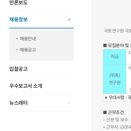
언론보도
채용정보
국토연구원 국토
채용안내
■ 모집분야 및
채용공고
직급
국
입찰공고
(위촉)
연구원
우수보고서 소개
※ 우대사항 :
뉴스레터
■ 근무조건
◦ 신분 및 보수
◦ 근무지: (3