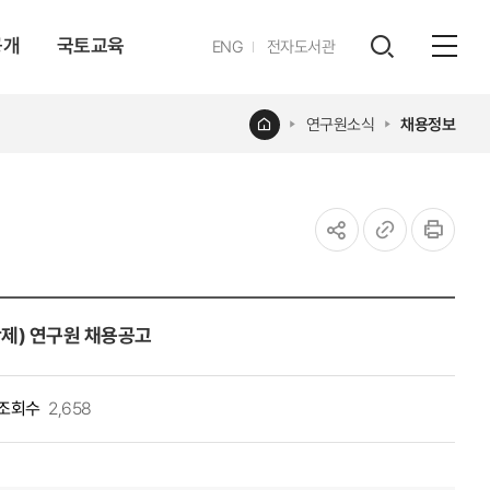
공개
국토교육
영문
ENG
전자도서관
전체
사이트
검색
열기
레이어
홈
연구원소식
채용정보
열기
공유하기
URL
인쇄
복사
제) 연구원 채용공고
조회수
2,658