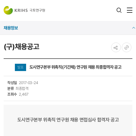
전
검색
열
레이어
채용정보
열기
(구)채용공고
공유하기
URL
복사
도시연구본부 위촉직(기간제) 연구원 채용 최종합격자 공고
발표
작성일
2017-03-24
분류
최종합격
조회수
2,467
도시연구본부 위촉직 연구원 채용 면접심사 합격자 공고