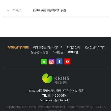
다음글
연구직 공채 최종합격자 공고
개인정보처리방침
이메일주소무단수집거부
저작권정책
영상정보처리기기
운영·관리 방침
오시는길
VDI포털
네이버
인스타그램
블로그
페이스북
유튜브
(30147) 세종특별자치시 국책연구원로 5 (반곡동)
TEL
044-960-0114
E-mail
krihs@krihs.re.kr
Copyright@2022 Korea Research Institute for Human Settlements ALL RIGHTS