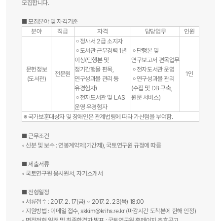
모집합니다.
■ 모집분야 및 자격기준
분야
직급
자격
담당업무
인원
￮ 정사서 2급 소지자
￮ 도서관 근무경력 1년
￮ 단행본 및
이상(단행본 및
연구보고서 편목업무
문헌정보
정기간행물 편목,
￮ 전자도서관 운영
전문원
1인
(도서관)
연구성과물 관리 등
￮ 연구성과물 관리
유경험자)
(수집 및 DB 구축,
￮ 전자도서관 및 LAS
원문 서비스)
운영 유경험자
※ 국가보훈대상자 및 장애인은 관계법령에 따라 가산점을 부여함.
■ 근무조건
◦ 신분 및 보수 : 연봉계약제(기간제), 국토연구원 규정에 따름
■ 제출서류
◦ 국토연구원 응시원서, 자기소개서
■ 전형일정
◦ 서류접수 : 2017. 2. 17(금) ~ 2017. 2. 23(목) 18:00
◦ 지원방법 : 이메일 접수,
skkim@krihs.re.kr
(마감시간 도착분에 한해 인정)
◦ 면접전형 일정 및 최종합격자 발표 : 국토연구원 홈페이지 추후공고