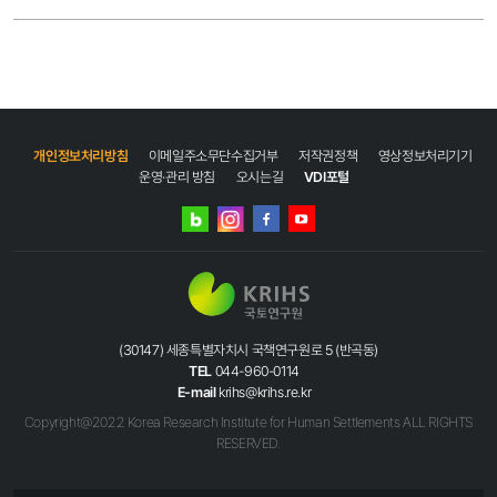
개인정보처리방침
이메일주소무단수집거부
저작권정책
영상정보처리기기
운영·관리 방침
오시는길
VDI포털
네이버
인스타그램
블로그
페이스북
유튜브
(30147) 세종특별자치시 국책연구원로 5 (반곡동)
TEL
044-960-0114
E-mail
krihs@krihs.re.kr
Copyright@2022 Korea Research Institute for Human Settlements ALL RIGHTS
RESERVED.