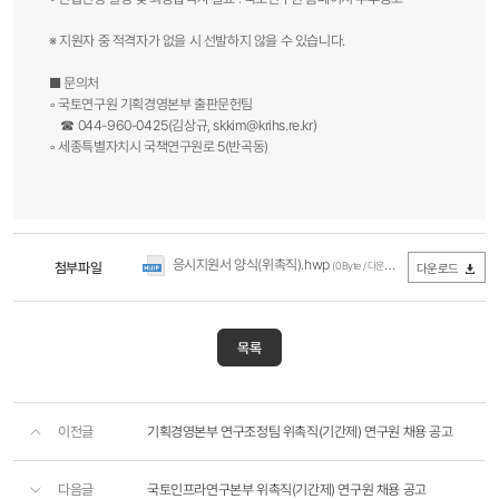
※ 지원자 중 적격자가 없을 시 선발하지 않을 수 있습니다.
■ 문의처
◦ 국토연구원 기획경영본부 출판문헌팀
☎ 044-960-0425(김상규,
skkim@krihs.re.kr
)
◦ 세종특별자치시 국책연구원로 5(반곡동)​
응시지원서 양식(위촉직).hwp
첨부파일
(0Byte / 다운로드 1,886회)
다운로드
목록
이전글
기획경영본부 연구조정팀 위촉직(기간제) 연구원 채용 공고
다음글
국토인프라연구본부 위촉직(기간제) 연구원 채용 공고