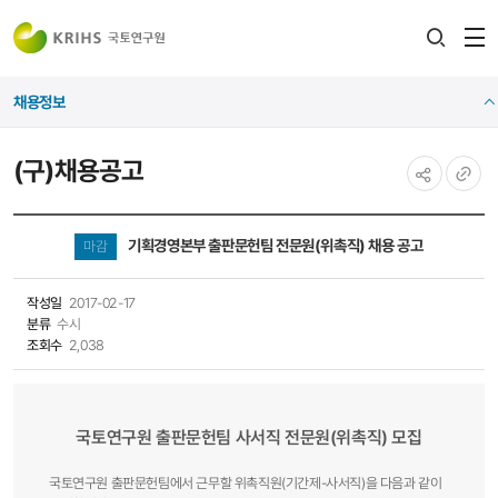
전
검색
열
레이어
채용정보
열기
(구)채용공고
공유하기
URL
복사
기획경영본부 출판문헌팀 전문원(위촉직) 채용 공고
마감
작성일
2017-02-17
분류
수시
조회수
2,038
국토연구원 출판문헌팀 사서직 전문원(위촉직) 모집
국토연구원 출판문헌팀에서 근무할 위촉직원(기간제-사서직)을 다음과 같이