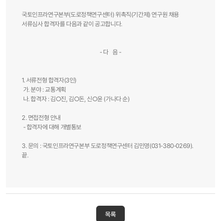
국토인프라연구본부(도로정책연구센터) 위촉직(기간제) 연구원 채용
서류심사 합격자를 다음과 같이 공고합니다.
- 다 음 -
1. 서류전형 합격자(3인)
가. 분야 : 교통계획
나. 합격자 : 김○진, 김○돈, 신○윤 (가나다 순)
2. 면접전형 안내
- 합격자에 대해 개별통보
3. 문의 : 국토인프라연구본부 도로정책연구센터 김민영(031-380-0269).
끝.​​
목록