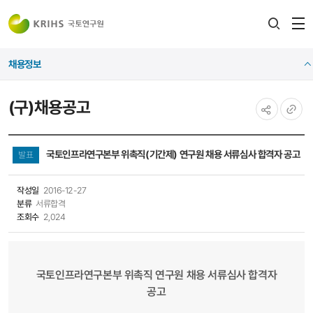
전
검색
열
레이어
채용정보
열기
(구)채용공고
공유하기
URL
복사
국토인프라연구본부 위촉직(기간제) 연구원 채용 서류심사 합격자 공고
발표
작성일
2016-12-27
분류
서류합격
조회수
2,024
국토인프라연구본부 위촉직 연구원 채용 서류심사 합격자
공고