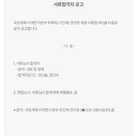
서류합격자​ 공고​
국토계획‧지역연구본부 위촉직(기간제) 연구원 채용 서류합격자를 다음과
같이 공고합니다.
- 다 음 -
1. 서류심사 합격자
- 분야 : GIS 및 방재
​- 합격자(2인)​ : 강○슬, 장○수
2. 면접심사 :서류심사 합격자에 개별통보. 끝.
※ 문의 : 국토계획‧지역연구본부 유진욱 연구원 (☎ 031-380-0291) 끝 .​