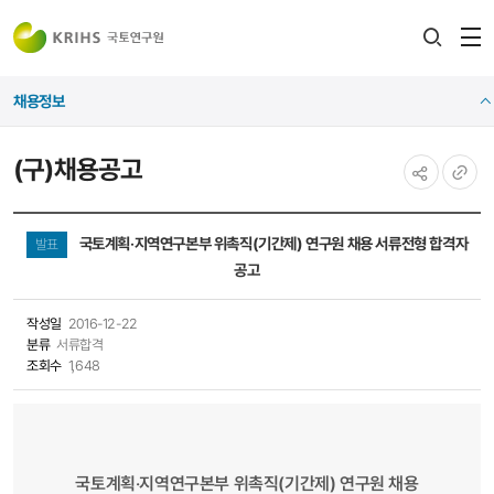
전
검색
열
레이어
채용정보
열기
(구)채용공고
공유하기
URL
복사
국토계획‧지역연구본부​​​​ 위촉직(기간제) 연구원 채용 서류전형 합격자​
발표
공고​
작성일
2016-12-22
분류
서류합격
조회수
1,648
국토계획‧지역연구본부​​​​ 위촉직(기간제) 연구원 채용