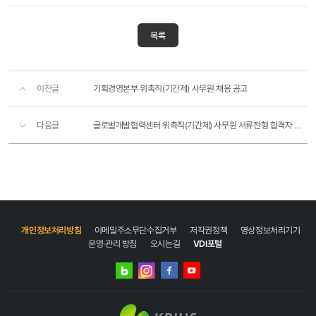
목록
이전글
기획경영본부 위촉직(기간제) 사무원 채용 공고
다음글
글로벌개발협력센터 위촉직(기간제) 사무원 서류전형 합격자 공고
개인정보처리방침
이메일주소무단수집거부
저작권정책
영상정보처리기기
운영·관리 방침
오시는길
VDI포털
네이버
인스타그램
블로그
페이스북
유튜브