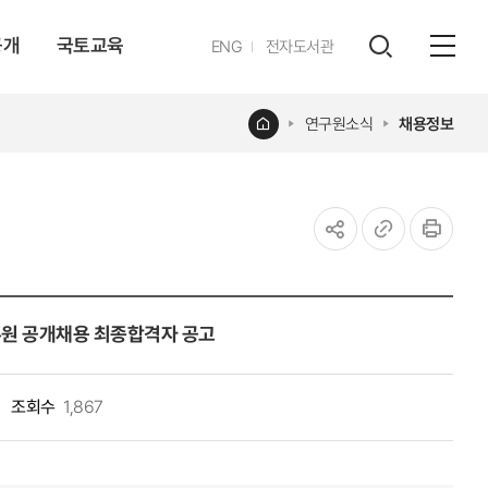
공개
국토교육
영문
ENG
전자도서관
전체
사이트
검색
열기
레이어
홈
연구원소식
채용정보
열기
공유하기
URL
인쇄
복사
무원 공개채용 최종합격자 공고
조회수
1,867