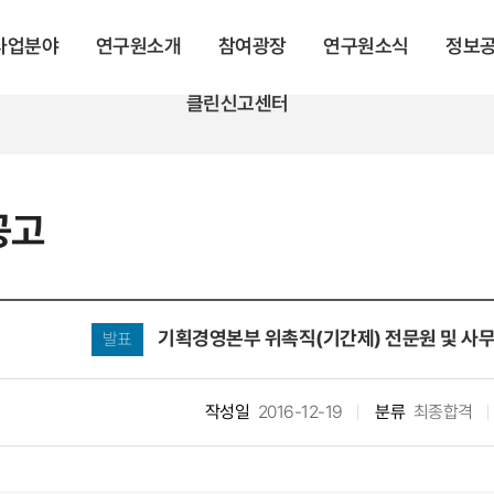
 사업분야
연구원소개
참여광장
연구원소식
정보
클린신고센터
공고
기획경영본부 위촉직(기간제) 전문원 및 사
발표
작성일
2016-12-19
분류
최종합격