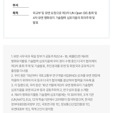
부서
목적
외교부 및 유엔 요청으로 제3차 UN Open GIS 총회 및
4차 유엔 평화유지 기술협력 심포지움의 회의주재 및
발표
1. 유엔 사무국과 독일 정부가 공동주최(5.14∼18, 베를린)한 제4회
평화유지활동 기술협력 심포지움에 우리 원이 수행 중인 다국가 협의체의
제3차 총회 주재 및 기술발표, 추진경과를 유엔 및 회원국과 공유하고자
출장을 다녀옴​
2. 우리 원은 ‘15년부터 국토교통부 연구개발사업(RND) 성과를 유엔 현장에
적용하기 위하여 미국 등과 다국가 협의체를 결성하여 협력을 지속해 옴​
3. 이 일환으로, 우리 원은 ‘16년 11월에 제3차 유엔 평화유지 기술협력
심포지움을 유엔·외교부 등과 공동주최하고, 연구성과 등을 소개함​
4. 제4차 평화유지활동 기술협력 심포지움에는 약 30여개국, 3개 기관
(UN,NATO, EU), 12개 학술기관에서 20여명이 참석하였으며, 한국은
정부대표5명(국방부 2인, 국토연구원 1인, 정보통신산업진흥원 1인,
유엔대표부 1인), 학계 2인이 참석함​