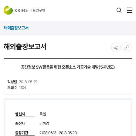
전
검색
열
레이어
해외출장보고서
열기
해외출장보고서
공유하기
URL
복사
공간정보 SW활용을 위한 오픈소스 가공기술 개발(5차년도)
작성일
2018-05-21
조회수
1,104
행선지
독일
출장자
강혜경
출장기간
2018.05.13~2018.05.20