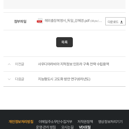
해외출장복명서_독일_강혜경.pdf
첨부파일
(0Byte / 다운로드 298회)
다운로드
목록
이전글
사우디아라비아 지적정보 인프라 구축 전략 수립용역
다음글
지능형도시 고도화 방안 연구(6차년도)
개인정보처리방침
이메일주소무단수집거부
저작권정책
영상정보처리기기
운영·관리 방침
오시는길
VDI포털