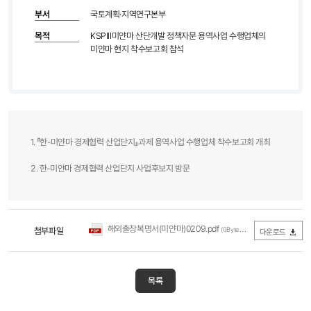
부서
국토계획·지역연구본부
목적
KSPIII미얀마 산단개발 정책자문 용역사업 수행업체의
미얀마 현지 착수보고회 참석
1. 『한-미얀마 경제협력 산업단지』과제 용역사업 수행업체 착수보고회 개최
2. 한-미얀마 경제협력 산업단지 사업후보지 방문
해외출장복명서(미얀마)0209.pdf
첨부파일
(0Byte / 다운로드 215회)
다운로드
목록