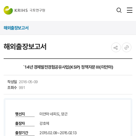
전
검색
열
레이어
해외출장보고서
열기
해외출장보고서
공유하기
URL
복사
`14년 경제발전경험공유사업(KSP) 정책자문 III(미얀마)
작성일
2016-05-09
조회수
991
행선지
미얀마 네피도, 양곤
출장자
강호제
출장기간
2015.02.09~2015.02.13