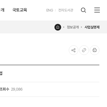
공개
국토교육
영문
ENG
전자도서관
전체
사이트
검색
열기
레이어
홈
정보공개
사업실명제
열기
공유하기
URL
인쇄
복사
업
조회수
29,086