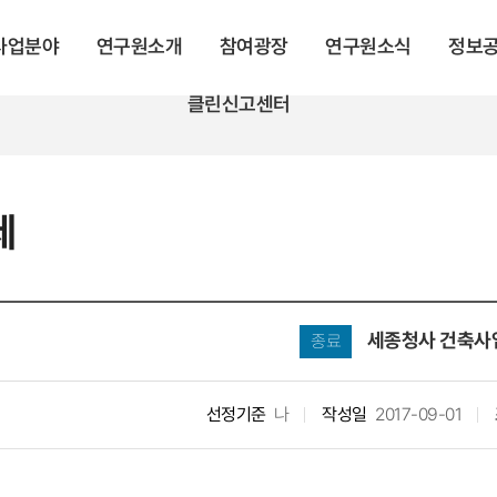
 사업분야
연구원소개
참여광장
연구원소식
정보
클린신고센터
제
세종청사 건축사
종료
선정기준
나
작성일
2017-09-01