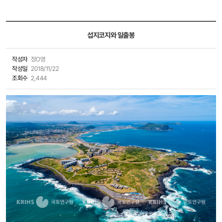
섭지코지와 일출봉
작성자
정O영
작성일
2018/11/22
조회수
2,444