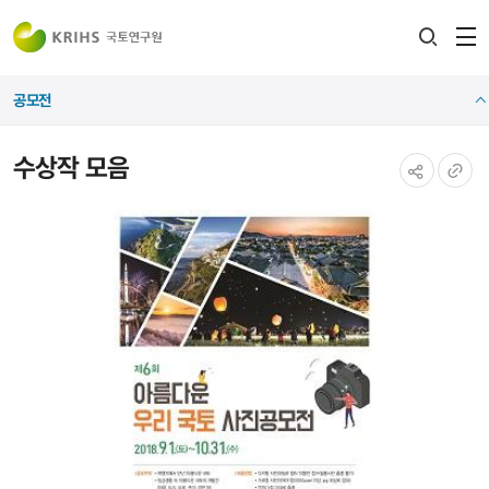
전
검색
열
레이어
공모전
열기
수상작 모음
공유하기
URL
복사