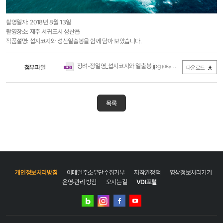
촬영일자: 2018년 8월 13일
촬영장소: 제주 서귀포시 성산읍
작품설명: 섭지코지와 성산일출봉을 함께 담아 보았습니다.
장려-정일영_섭지코지와 일출봉.jpg
첨부파일
(0Byte / 다운로드 442회)
다운로드
목록
개인정보처리방침
이메일주소무단수집거부
저작권정책
영상정보처리기기
운영·관리 방침
오시는길
VDI포털
네이버
인스타그램
블로그
페이스북
유튜브