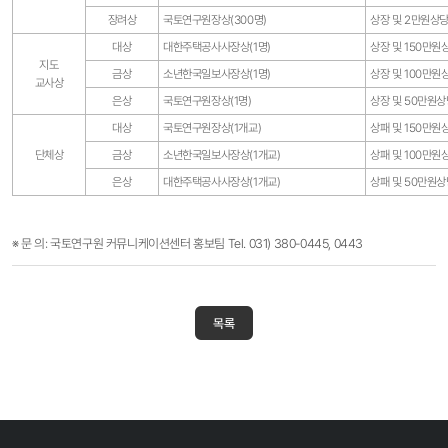
장려상
국토연구원장상(300명)
상장 및 2만원상
대상
대한주택공사사장상(1명)
상장 및 150만원
지도
금상
소년한국일보사장상(1명)
상장 및 100만원
교사상
은상
국토연구원장상(1명)
상장 및 50만원상
대상
국토연구원장상(1개교)
상패 및 150만원
단체상
금상
소년한국일보사장상(1개교)
상패 및 100만원
은상
대한주택공사사장상(1개교)
상패 및 50만원상
※ 문 의: 국토연구원 커뮤니케이션센터 홍보팀 Tel. 031) 380-0445, 0443
목록