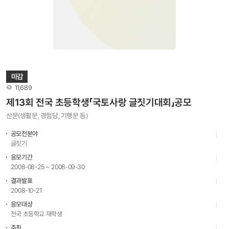
마감
조회수
11,689
제13회 전국 초등학생「국토사랑 글짓기대회」공모
산문(생활문, 경험담, 기행문 등)
공모전분야
글짓기
응모기간
2008-08-25 ~ 2008-09-30
결과발표
2008-10-21
응모대상
전국 초등학교 재학생
주최