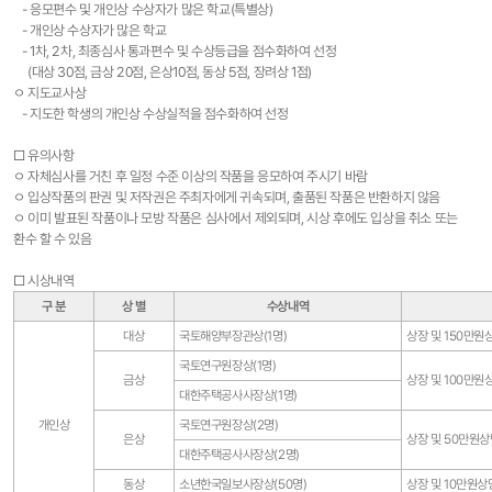
- 응모편수 및 개인상 수상자가 많은 학교(특별상)
- 개인상 수상자가 많은 학교
- 1차, 2차, 최종심사 통과편수 및 수상등급을 점수화하여 선정
(대상 30점, 금상 20점, 은상10점, 동상 5점, 장려상 1점)
ㅇ 지도교사상
- 지도한 학생의 개인상 수상실적을 점수화하여 선정
□ 유의사항
ㅇ 자체심사를 거친 후 일정 수준 이상의 작품을 응모하여 주시기 바람
ㅇ 입상작품의 판권 및 저작권은 주최자에게 귀속되며, 출품된 작품은 반환하지 않음
ㅇ 이미 발표된 작품이나 모방 작품은 심사에서 제외되며, 시상 후에도 입상을 취소 또는
환수 할 수 있음
□ 시상내역
구 분
상 별
수상내역
대상
국토해양부장관상(1명)
상장 및 150만원
국토연구원장상(1명)
금상
상장 및 100만원
대한주택공사사장상(1명)
개인상
국토연구원장상(2명)
은상
상장 및 50만원상
대한주택공사사장상(2명)
동상
소년한국일보사장상(50명)
상장 및 10만원상