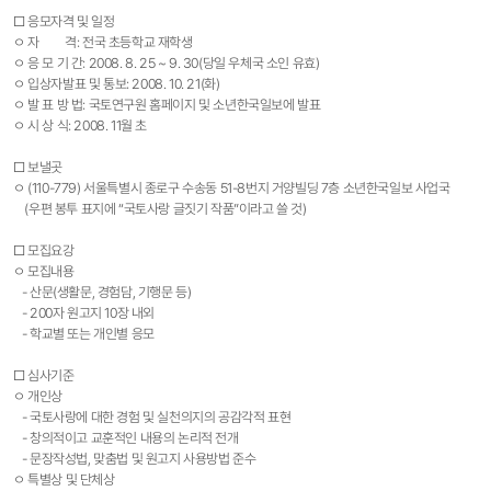
□ 응모자격 및 일정
ㅇ 자 격: 전국 초등학교 재학생
ㅇ 응 모 기 간: 2008. 8. 25 ~ 9. 30(당일 우체국 소인 유효)
ㅇ 입상자발표 및 통보: 2008. 10. 21(화)
ㅇ 발 표 방 법: 국토연구원 홈페이지 및 소년한국일보에 발표
ㅇ 시 상 식: 2008. 11월 초
□ 보낼곳
ㅇ (110-779) 서울특별시 종로구 수송동 51-8번지 거양빌딩 7층 소년한국일보 사업국
(우편 봉투 표지에 “국토사랑 글짓기 작품”이라고 쓸 것)
□ 모집요강
ㅇ 모집내용
- 산문(생활문, 경험담, 기행문 등)
- 200자 원고지 10장 내외
- 학교별 또는 개인별 응모
□ 심사기준
ㅇ 개인상
- 국토사랑에 대한 경험 및 실천의지의 공감각적 표현
- 창의적이고 교훈적인 내용의 논리적 전개
- 문장작성법, 맞춤법 및 원고지 사용방법 준수
ㅇ 특별상 및 단체상