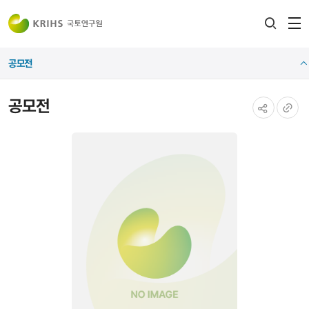
전
검색
열
레이어
공모전
열기
공모전
공유하기
URL
복사