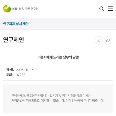
전
검색
열
레이어
연구과제 상시 제안
열기
연구제안
공유하기
URL
복사
이용자에게 드리는 당부의 말씀
작성일
2006-06-27
조회수
10,237
안녕하세요. 국토연구원입니다. 일간지 및 정기간행물 등의 기사는
저작권법에 위배되므로, 게시할 수 없습니다. 이점 양해하여 주시기 바랍니다.