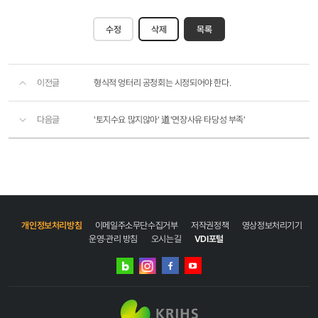
수정
삭제
목록
이전글
형식적 엉터리 공청회는 시정되어야 한다.
다음글
'토지수요 많지않아' 道'연장사유 타당성 부족'
개인정보처리방침
이메일주소무단수집거부
저작권정책
영상정보처리기기
운영·관리 방침
오시는길
VDI포털
네이버
인스타그램
블로그
페이스북
유튜브