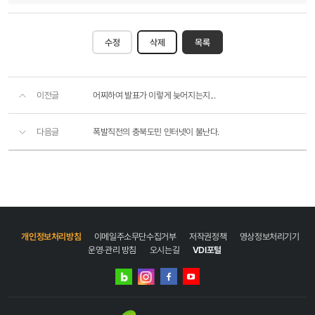
수정
삭제
목록
이전글
어찌하여 발표가 이렇게 늦어지는지...
다음글
폭발직전의 충북도민 인터넷이 불난다.
개인정보처리방침
이메일주소무단수집거부
저작권정책
영상정보처리기기
운영·관리 방침
오시는길
VDI포털
네이버
인스타그램
블로그
페이스북
유튜브