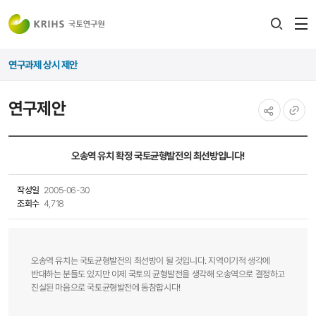
전
검색
열
레이어
연구과제 상시 제안
열기
연구제안
공유하기
URL
복사
오송역 유치 확정 국토균형발전의 최선방입니다!
작성일
2005-06-30
조회수
4,718
오송역 유치는 국토균형발전의 최선방이 될 것입니다. 지역이기적 생각에
반대하는 분들도 있지만 이제 국토의 균형발전을 생각해 오송역으로 결정하고
진실된 마음으로 국토균형발전에 동참합시다!