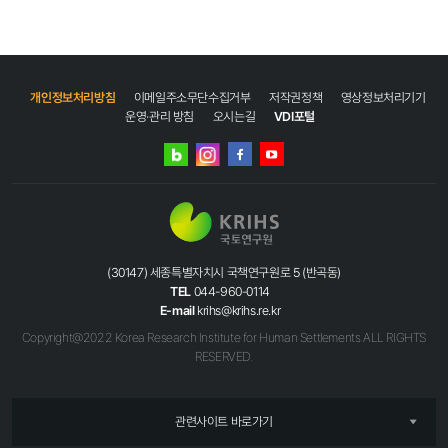
개인정보처리방침
이메일주소무단수집거부
저작권정책
영상정보처리기기
운영·관리 방침
오시는길
VDI포털
네이버
인스타그램
블로그
페이스북
유튜브
(30147) 세종특별자치시 국책연구원로 5 (반곡동)
TEL
044-960-0114
E-mail
krihs@krihs.re.kr
Copyright@2022 Korea Research Institute for Human Settlements ALL RIGHTS
RESERVED.
관련사이트 바로가기