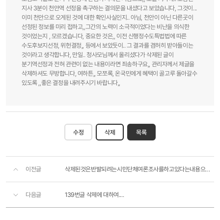
지사 3분이 천안역 선정을 촉구하는 결의문을 내셨다고 보았습니다, 그것이...
이미 천안으로 오게된 것에 대한 확인사실인지.. 아님, 천안이 아닌 다른곳이
선정된 정보를 미리 접하고,,그간의 노력이 소극적이었다는 비난을 의식한
것이었는지 , 모르겠습니다, 중요한 것은,, 이전 신행정수도특법법에 따른
수도후보지선정, 위헌결정,, 등에서 보았듯이.. 그 결과를 겸허히 받아들이는
것이라고 생각합니다, 만일.. 청사모님께서 올리셨다가 삭제된 글이
분기역선정과 전혀 관련이 없는 내용이라면 죄송하구요,, 관리자께서 제글을
삭제하셔도 무방합니다, 여하튼,, 모쪼록, 온국민에게 혜택이 골고루 돌아갈수
있도록 ,,좋은 결정을 내려주시기 바랍니다,,
수정
삭제
목록
이전글
삭제된것은반발되려는시민단체여론조사를하고있다는내용으로..?
다음글
139번글 삭제에 대하여....