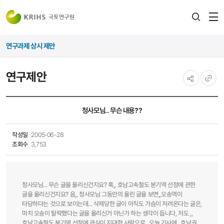
전
검색
열
레이어
연구과제 상시 제안
열기
연구제안
공유하기
URL
복사
청사모님.. 무슨 내용??
작성일
2005-06-28
조회수
3,753
청사모님... 무슨 글을 올리신건지요? 혹,, 호남고속철도 분기역 선정에 관한
글을 올리신건지요? 음,, 청사모님 그동안의 올린 글을 보면,,오송역이
타당하다는 것으로 보이는데... 삭제당한 글이 아직도 가슴이 저려온다는 글은,
마치 오송이 탈락했다는 글을 올리신거 아닌가 하는 생각이 듭니다, 저도 ,,
호남고속철도 분기역 선정에 관심이 지대한 사람으로,, 오늘 기사에.. 호남권