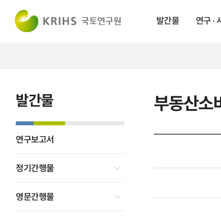
발간물
연구 ·
발간물
부동산소
연구보고서
정기간행물
영문간행물