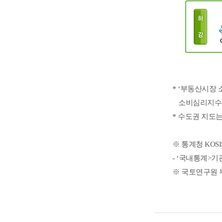
서울
강보
부동산시장
약간
주택시장
중구
부산
약보
소비심리지수
상승
소비심리지수
[수도권
대구
약보
용산구
강보
[전국]
(서울)]
인천
강보
성동구
강보
-
-
약간
광진구
보합
지역명,
광주
지역명,
하강
동대문구
강보
등급
등급
대전
보합
중랑구
보합
* ‘부동산시장 
울산
보합
성북구
강보
소비심리지수의
약간
강북구
보합
세종
하강
* 수도권 지도
도봉구
약보
경기도
강보
노원구
보합
강원도
강보
※ 통계청 KO
은평구
보합
충청북도
강보
- ‘국내통계>
서대문구
보합
충청남도
보합
※ 국토연구원 부
마포구
강보
전라북도
강보
양천구
강보
전라남도
보합
강서구
약보
경상북도
보합
구로구
보합
경상남도
보합