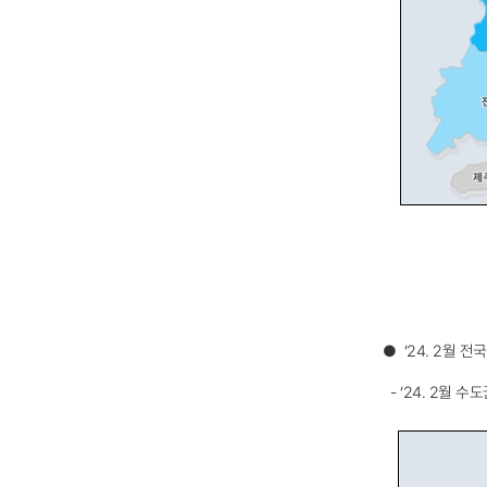
[전국]
2024년
지역명
등급
2월
서울
강보
부동산시장
부산
약보
●
‘24. 2월 
소비심리지수
약간
대구
-
‘24. 2월 수
[전국]
하강
-
인천
보합
지역명,
약간
등급
광주
하강