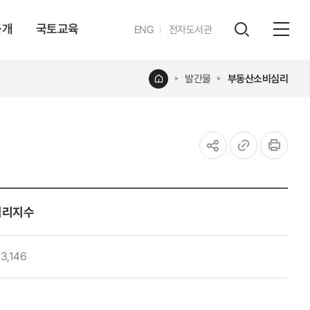
공개
국토교육
영문
ENG
전자도서관
전체
사이트
검색
열기
레이어
홈
발간물
부동산소비심리
열기
공유하기
URL
인쇄
복사
심리지수
3,146