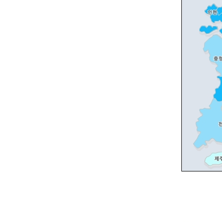
대전
보합
울산
보합
약간
세종
하강
경기도
보합
강원도
강보
충청북도
보합
충청남도
보합
전라북도
강보
전라남도
보합
경상북도
약보
경상남도
약보
약간
제주
하강
[수도권]
[전국]
2024년
지역명
등급
2024년
지역명
등급
2월
종로구
보합
2월