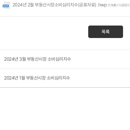
2024년 2월 부동산시장소비심리지수(공표자료) .hwp
합
(1.1MB / 다운로드
합
합
합
목록
합
합
합
합
합
2024년 3월 부동산시장 소비심리지수
등급
합
약보합
합
보합
2024년 1월 부동산시장 소비심리지수
약보합
합
강보합
합
보합
강보합
보합
보합
합
강보합