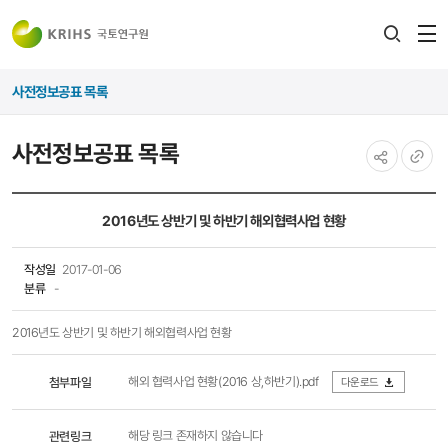
전
검색
열
레이어
사전정보공표 목록
열기
사전정보공표 목록
공유하기
URL
복사
2016년도 상반기 및 하반기 해외협력사업 현황
작성일
2017-01-06
분류
-
2016년도 상반기 및 하반기 해외협력사업 현황
해외 협력사업 현황(2016 상,하반기).pdf
첨부파일
다운로드
관련링크
해당 링크 존재하지 않습니다