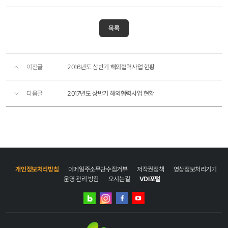
목록
이전글
2016년도 상반기 해외협력사업 현황
다음글
2017년도 상반기 해외협력사업 현황
개인정보처리방침
이메일주소무단수집거부
저작권정책
영상정보처리기기
운영·관리 방침
오시는길
VDI포털
네이버
인스타그램
블로그
페이스북
유튜브