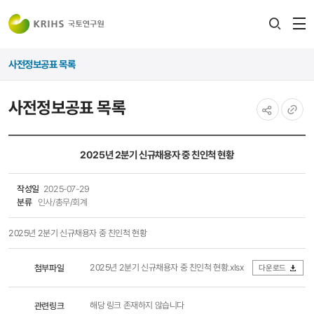
전
검색
열
레이어
사전정보공표 목록
열기
사전정보공표 목록
공유하기
URL
복사
2025년 2분기 신규채용자 중 친인척 현황
작성일
2025-07-29
분류
인사/총무/회계
2025년 2분기 신규채용자 중 친인척 현황
2025년 2분기 신규채용자 중 친인척 현황.xlsx
첨부파일
다운로드
관련링크
해당 링크 존재하지 않습니다