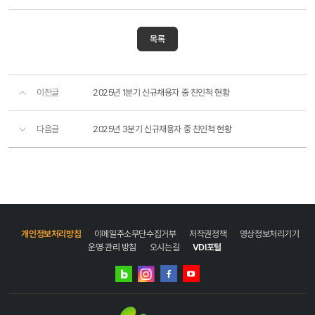
목록
이전글
2025년 1분기 신규채용자 중 친인척 현황
다음글
2025년 3분기 신규채용자 중 친인척 현황
개인정보처리방침
이메일주소무단수집거부
저작권정책
영상정보처리기기
운영·관리 방침
오시는길
VDI포털
네이버
인스타그램
블로그
페이스북
유튜브