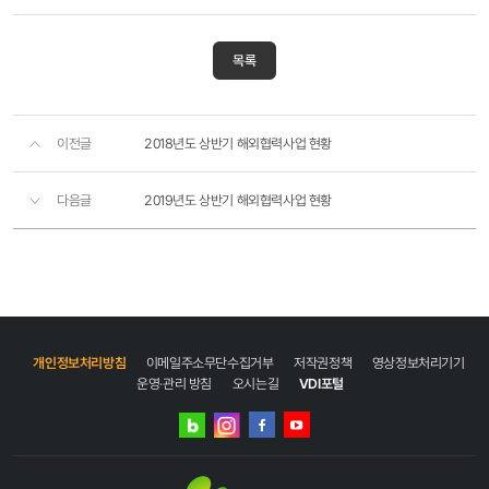
목록
이전글
2018년도 상반기 해외협력사업 현황
다음글
2019년도 상반기 해외협력사업 현황
개인정보처리방침
이메일주소무단수집거부
저작권정책
영상정보처리기기
운영·관리 방침
오시는길
VDI포털
네이버
인스타그램
블로그
페이스북
유튜브