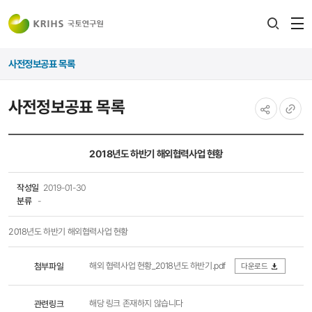
전
검색
열
레이어
사전정보공표 목록
열기
사전정보공표 목록
공유하기
URL
복사
2018년도 하반기 해외협력사업 현황
작성일
2019-01-30
분류
-
2018년도 하반기 해외협력사업 현황
해외 협력사업 현황_2018년도 하반기.pdf
첨부파일
다운로드
관련링크
해당 링크 존재하지 않습니다