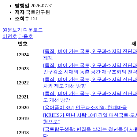
발행일
2026-07-31
저자
국토연구원
조회수
151
원문보기
다운로드
이전호
다음호
번호
제
[특집 | 비어 가는 국토, 인구과소지역 진단
12924
체계
[특집 | 비어 가는 국토, 인구과소지역 진단과
12923
인구감소 시대의 농촌 공간 재구조화의 전
[특집 | 비어 가는 국토, 인구과소지역 진단
12922
차와 제도 개선 방향
[특집 | 비어 가는 국토, 인구과소지역 진단
12921
도 개선 방안
12920
[용어풀이 332] 인구과소지역, 한계마을
[KRIHS가 만난 사람 104] 권일 대한국토
12919
형으로"
[국토탐구생활: 빈집을 살리는 청년들 5] 사
12918
다