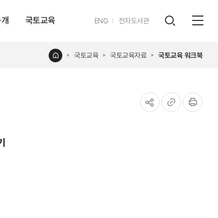
공개
국토교육
영문
ENG
전자도서관
전체
사이트
검색
열기
레이어
홈
국토교육
국토교육자료
국토교육 워크북
열기
공유하기
URL
인쇄
복사
기