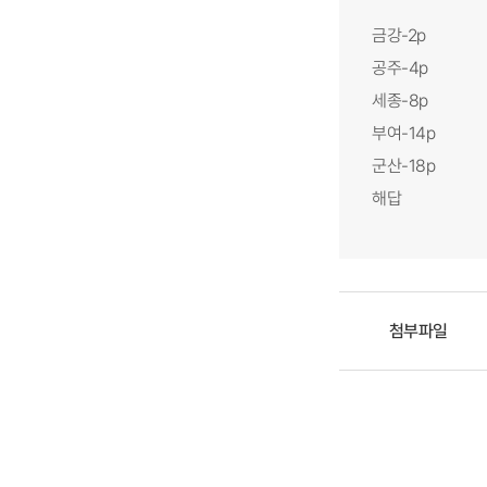
금강-2p
공주-4p
세종-8p
부여-14p
군산-18p
해답
첨부파일