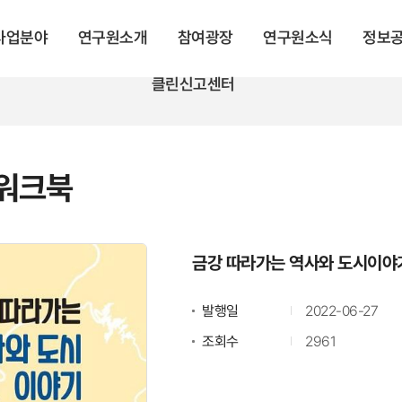
 사업분야
연구원소개
참여광장
연구원소식
정보
클린신고센터
워크북
금강 따라가는 역사와 도시이야
발행일
2022-06-27
조회수
2961