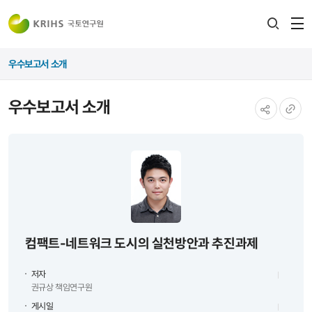
전
검색
열
레이어
우수보고서 소개
열기
우수보고서 소개
공유하기
URL
복사
컴팩트-네트워크 도시의 실천방안과 추진과제
저자
권규상 책임연구원
게시일