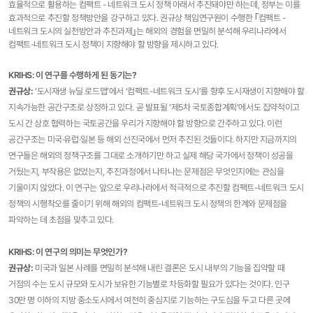
효율적으로 활용하는 컴팩트 - 네트워크 도시 정책 아래서 추진돼야만 하는데, 정부는 이를
효과적으로 추진할 정책방안을 강구하고 있다. 권규상 책임연구원이 수행한 ｢컴팩트 -
네트워크 도시의 실천방안과 추진과제｣는 해외의 경험을 면밀히 분석해 우리나라에서
컴팩트-네트워크 도시 정책이 지향해야 할 방향을 제시하고 있다.
KRIHS: 이 연구를 수행하게 된 동기는?
권규상:
‘도시재생 뉴딜 로드맵’에서 ‘컴팩트-네트워크 도시’를 향후 도시재생이 지향해야 할
지속가능한 공간구조로 상정하고 있다. 곧 발표될 ‘제5차 국토종합계획’에서도 집약적이고
도시 간 상호 협력하는 국토공간을 우리가 지향해야 할 방향으로 간주하고 있다. 이런
공간구조는 미국·유럽·일본 등 해외 선진국에서 먼저 추진된 것들이다. 하지만 지금까지의
연구들은 해외의 정책구조를 그대로 소개하기만 하고 실제 해당 국가에서 정책이 성공을
거뒀는지, 부작용은 없었는지, 추진과정에서 나타나는 문제점은 무엇인지에는 관심을
기울이지 않았다. 이 연구는 앞으로 우리나라에서 적극적으로 추진할 컴팩트-네트워크 도시
정책의 시행착오를 줄이기 위해 해외의 컴팩트-네트워크 도시 정책의 한계와 문제점을
파악하는 데 초점을 맞추고 있다.
KRIHS: 이 연구의 의미는 무엇인가?
권규상
:
미국과 일본 사례를 면밀히 분석해 내린 결론은 도시 내부의 기능을 집약할 때
거점의 수는 도시 규모와 도시가 보유한 기능별로 차등화할 필요가 있다는 것이다. 인구
30만 명 이하의 지방 중소도시에서 여전히 중심지로 기능하는 구도심을 두고 다른 곳에