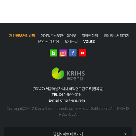
개인정보처리방침
이메일주소무단수집거부
저작권정책
영상정보처리기기
운영·관리 방침
오시는길
VDI포털
네이버
인스타그램
블로그
페이스북
유튜브
(30147) 세종특별자치시 국책연구원로 5 (반곡동)
TEL
044-960-0114
E-mail
krihs@krihs.re.kr
Copyright@2022 Korea Research Institute for Human Settlements ALL RIGHTS
RESERVED.
관련사이트 바로가기