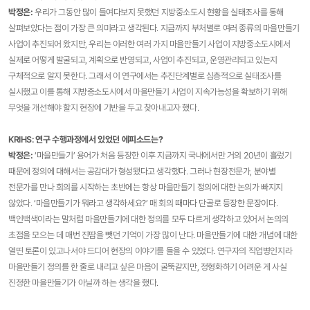
박정은
:
우리가 그동안 많이 들여다보지 못했던 지방중소도시 현황을 실태조사를 통해
살펴보았다는 점이 가장 큰 의미라고 생각된다. 지금까지 부처별로 여러 종류의 마을만들기
사업이 추진되어 왔지만, 우리는 이러한 여러 가지 마을만들기 사업이 지방중소도시에서
실제로 어떻게 발굴되고, 계획으로 반영되고, 사업이 추진되고, 운영관리되고 있는지
구체적으로 알지 못한다. 그래서 이 연구에서는 추진단계별로 심층적으로 실태조사를
실시했고 이를 통해 지방중소도시에서 마을만들기 사업이 지속가능성을 확보하기 위해
무엇을 개선해야 할지 현장에 기반을 두고 찾아내고자 했다.
KRIHS:
연구 수행과정에서 있었던 에피소드는?
박정은
:
‘마을만들기’ 용어가 처음 등장한 이후 지금까지 국내에서만 거의 20년이 흘렀기
때문에 정의에 대해서는 공감대가 형성됐다고 생각했다. 그러나 현장전문가, 분야별
전문가를 만나 회의를 시작하는 초반에는 항상 마을만들기 정의에 대한 논의가 빠지지
않았다. ‘마을만들기가 뭐라고 생각하세요?’ 매 회의 때마다 단골로 등장한 문장이다.
백인백색이라는 말처럼 마을만들기에 대한 정의를 모두 다르게 생각하고 있어서 논의의
초점을 모으는 데 매번 진땀을 뺏던 기억이 가장 많이 난다. 마을만들기에 대한 개념에 대한
열띤 토론이 있고나서야 드디어 현장의 이야기를 들을 수 있었다. 연구자의 직업병인지라
마을만들기 정의를 한 줄로 내리고 싶은 마음이 굴뚝같지만, 정형화하기 어려운 게 사실
진정한 마을만들기가 아닐까 하는 생각을 했다.