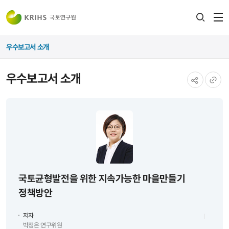
전
검색
열
레이어
우수보고서 소개
열기
우수보고서 소개
공유하기
URL
복사
국토균형발전을 위한 지속가능한 마을만들기
정책방안
저자
박정은 연구위원