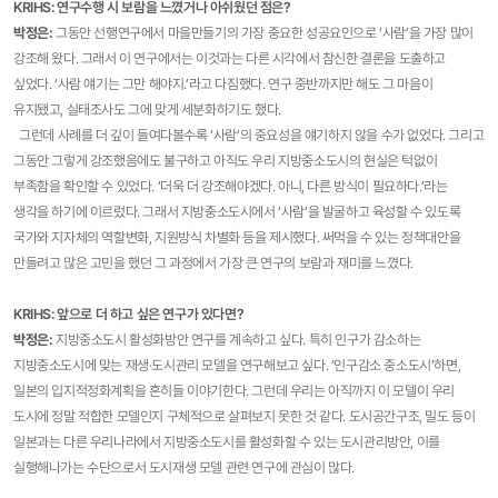
KRIHS: 연구수행 시 보람을 느꼈거나 아쉬웠던 점은?
박정은
:
그동안 선행연구에서 마을만들기의 가장 중요한 성공요인으로 ‘사람’을 가장 많이
강조해 왔다. 그래서 이 연구에서는 이것과는 다른 시각에서 참신한 결론을 도출하고
싶었다. ‘사람 얘기는 그만 해야지.’라고 다짐했다. 연구 중반까지만 해도 그 마음이
유지됐고, 실태조사도 그에 맞게 세분화하기도 했다.
그런데 사례를 더 깊이 들여다볼수록 ‘사람’의 중요성을 얘기하지 않을 수가 없었다. 그리고
그동안 그렇게 강조했음에도 불구하고 아직도 우리 지방중소도시의 현실은 턱없이
부족함을 확인할 수 있었다. ‘더욱 더 강조해야겠다. 아니, 다른 방식이 필요하다.’라는
생각을 하기에 이르렀다. 그래서 지방중소도시에서 ‘사람’을 발굴하고 육성할 수 있도록
국가와 지자체의 역할변화, 지원방식 차별화 등을 제시했다. 써먹을 수 있는 정책대안을
만들려고 많은 고민을 했던 그 과정에서 가장 큰 연구의 보람과 재미를 느꼈다.
KRIHS: 앞으로 더 하고 싶은 연구가 있다면?
박정은
:
지방중소도시 활성화방안 연구를 계속하고 싶다. 특히 인구가 감소하는
지방중소도시에 맞는 재생·도시관리 모델을 연구해보고 싶다. ‘인구감소 중소도시’하면,
일본의 입지적정화계획을 흔히들 이야기한다. 그런데 우리는 아직까지 이 모델이 우리
도시에 정말 적합한 모델인지 구체적으로 살펴보지 못한 것 같다. 도시공간구조, 밀도 등이
일본과는 다른 우리나라에서 지방중소도시를 활성화할 수 있는 도시관리방안, 이를
실행해나가는 수단으로서 도시재생 모델 관련 연구에 관심이 많다.