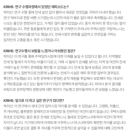
KRIHS: 연구 수행과정에서 있었던 에피소드는?
박미선: 연구 수행 중에 전세 살던 집이 팔려서 새로운 전셋집을 구하러 다녀야 했습니다.
연구 막바지로 한창 바쁜 시기였는데 시간적 여유가 별로 없이 매우 촉박했습니다. 전세로
나오는 물건은 한정되어 있고, 가격은 많이 올라 있었습니다. 중이 제 머리 못 깎는다는 말이
떠올랐습니다. 주변 동료들에게 본인 집도 못 구하면서 우리나라 주택시장만 걱정하느냐는
핀잔 섞인 격려(?)를 받기도 했습니다. 전세시장의 변화를 실감하고 전셋집을 구하는
임차인의 고충을 몸소 겪은 시기였습니다.
KRIHS: 연구수행시 보람을 느꼈거나 아쉬웠던 점은?
박미선: 이 연구를 통해 주택임차시장에 대한 이해를 높일 수 있었다고 봅니다. 지역별로
전세 및 월세가 차지하는 비율이 다르고, 거래 시 월세가 강세를 보이는 지역 및 여전히 전세
거래가 높은 지역이 존재함을 확인할 수 있었습니다. 전세 및 월세 보증금 규모의 분포를
분석해 보니, 일반적으로 언론에 노출되는 전세가 사실은 매우 희귀한 일부의 경우임도
확인이 가능했습니다. 또한 정부에서 한정된 공적 재원을 투입해서 보호해야 하는 대상이
소액보증금을 내고 있는 월세거주가구임이 명백하게 밝혀졌습니다. 따라서 분석 결과를
바탕으로 정부정책의 방향성에 대한 제언이 가능했고 받아들여져서 큰 보람을 느꼈습니다.
KRIHS: 앞으로 더 하고 싶은 연구가 있다면?
박미선: 이 연구에서 세대 간의 임차시장 차이를 분석할 수 있었습니다. 고령화, 저출산,
주거비부담, 불투명한 경제여건과 미래전망 등 전반적인 여건이 밝지 않습니다. 주택시장에
최초로 진입하는 젊은 층은 전세로 진입하느냐, 월세로 진입하느냐에 따라 여건이 현격히
차이가 납니다. 거기에 더하여 아파트에 거주하느냐 아니냐에 따라 확연한 차이를 보입니다.
이들이 과연 앞으로 결혼 후 자녀를 키우며 안정적으로 살아갈 수 있을까에 대해 고민하게