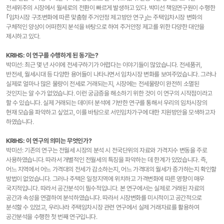
전세위주의 시장에서 월세로의 전환이 빠르게 발생하고 있다. 박미선 책임연구원이 수행한
｢임차시장 구조변화에 따른 맞춤형 주거안정 제고방안 연구｣는 주택임차시장 변화의
구체적인 양상이 어떠한지 분석을 바탕으로 하여 주거안정 제고를 위한 다양한 대안을
제시하고 있다.
KRIHS: 이 연구를 수행하게 된 동기는?
박미선: 최근 몇 년 사이에 전세구하기가 어렵다는 이야기들이 많았습니다. 전세품귀,
반전세, 월세시대 등 다양한 용어들이 나타나면서 임차시장 변화를 보여주었습니다. 그러나
실제로 얼마나 많은 물량이 전세로 거래되는지, 시장에는 전세물량이 완전히 소멸된
것인지는 알 수가 없었습니다. 이런 궁금증을 해소하기 위한 것이 이 연구의 시작점이라고
할 수 있습니다. 실제 거래되는 데이터 분석에 기반한 연구를 통해서 우리의 임차시장의
현재 모습을 파악하고 싶었고, 이를 바탕으로 서민임차가구에 대한 지원방안을 모색하고자
하였습니다.
KRIHS: 이 연구의 의미는 무엇인가?
박미선: 기존의 연구는 전월세 시장의 분석 시 전국단위의 자료와 가격지수 변동을 주로
사용하였습니다. 따라서 개별적인 전월세의 특징을 파악하는 데 한계가 있었습니다. 즉,
어느 지역에서 어느 가격대의 전세가 감소하는지, 어느 가격대의 월세가 증가하는지 확인할
방법이 없었습니다. 그러나 주택은 일정지역에 위치하고 가격변화에 따른 영향이 매우
국지적입니다. 따라서 공간분석이 필수적입니다. 본 연구에서는 실제로 거래된 자료의
공간과 속성을 연결하여 분석하였습니다. 따라서 시장변화를 미시적이고 공간적으로
분석할 수 있었고, 우리나라 주택임차시장 관련 연구에서 실제 거래자료를 활용하여
공간분석을 수행한 첫 번째 연구입니다.