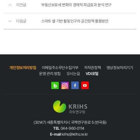
이전글
부동산보유세 변화의 경제적 파급효과 분석 연구
다음글
스마트 셀 기반 활동인구의 공간정책 활용방안
개인정보처리방침
이메일주소무단수집거부
저작권정책
영상정보처리기기
운영·관리 방침
오시는길
VDI포털
네이버
인스타그램
블로그
페이스북
유튜브
(30147) 세종특별자치시 국책연구원로 5 (반곡동)
TEL
044-960-0114
E-mail
krihs@krihs.re.kr