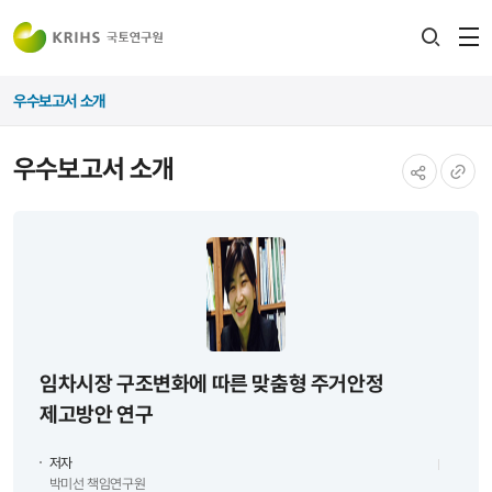
전
검색
열
레이어
우수보고서 소개
열기
우수보고서 소개
공유하기
URL
복사
임차시장 구조변화에 따른 맞춤형 주거안정
제고방안 연구
저자
박미선 책임연구원