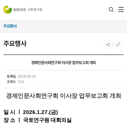
전
검색
열
레이어
주요행사
열기
주요행사
공유하기
URL
복사
경제인문사회연구회 이사장 업무보고회 개최
등록일
2026-02-01
조회수
729
경제인문사회연구회 이사장 업무보고회 개최
일 시 ㅣ
2026.1.27
.
(금
)
장 소 ㅣ
국토연구원 대회의실