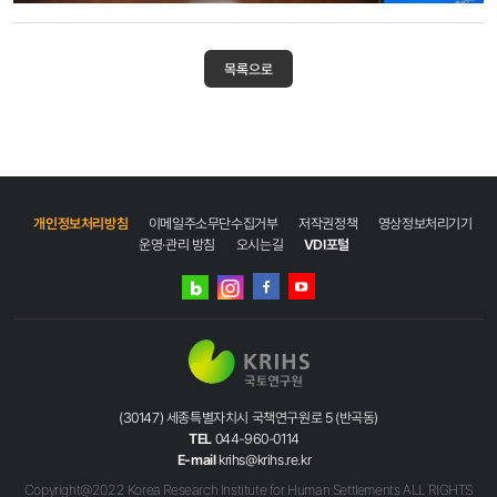
목록으로
개인정보처리방침
이메일주소무단수집거부
저작권정책
영상정보처리기기
운영·관리 방침
오시는길
VDI포털
네이버
인스타그램
블로그
페이스북
유튜브
(30147) 세종특별자치시 국책연구원로 5 (반곡동)
TEL
044-960-0114
E-mail
krihs@krihs.re.kr
Copyright@2022 Korea Research Institute for Human Settlements ALL RIGHTS