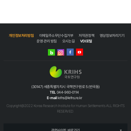
개인정보처리방침
이메일주소무단수집거부
저작권정책
영상정보처리기기
운영·관리 방침
오시는길
VDI포털
네이버
인스타그램
블로그
페이스북
유튜브
(30147) 세종특별자치시 국책연구원로 5 (반곡동)
TEL
044-960-0114
E-mail
krihs@krihs.re.kr
Copyright@2022 Korea Research Institute for Human Settlements ALL RIGHTS
RESERVED.
관련사이트 바로가기