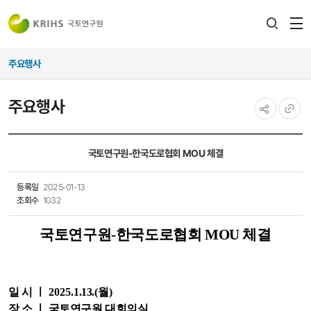
전
검색
열
레이어
주요행사
열기
주요행사
공유하기
URL
복사
국토연구원-한국도로협회 MOU 체결
등록일
2025-01-13
조회수
1032
국토연구원-한국도로협회 MOU 체결
일 시 ㅣ
2025.1
.13
.
(월
)
장 소 ㅣ 국토연구원 대회의실