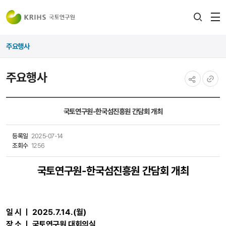
전
검색
열
레이어
주요행사
열기
주요행사
공유하기
URL
복사
국토연구원-한국섬진흥원 간담회 개최
등록일
2025-07-14
조회수
1256
국토연구원-한국섬진흥원 간담회 개최
일 시 ㅣ
2025.7.14
.
(월
)
장 소 ㅣ 국토연구원 대회의실