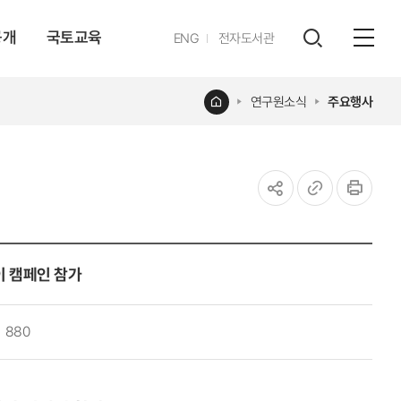
공개
국토교육
영문
ENG
전자도서관
전체
사이트
검색
열기
레이어
홈
연구원소식
주요행사
열기
공유하기
URL
인쇄
복사
이 캠페인 참가
880