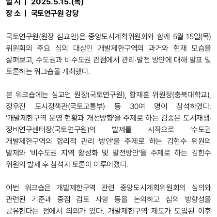
일 시 ㅣ
2025.5.15
.
(목
)
장 소 ㅣ
국토연구원 강당
국토연구원(원장 심교언)은 중앙도시계획위원회와 함께 5월 15일(목)
위원회의 주요 심의 대상인 개발제한구역의 과거와 현재 모습을
살펴보고, 수도권과 비수도권 관점에서 관리‧발전 방안에 대해 발표 및
토론하는 워크숍을 개최했다.
본 워크숍에는 심교언 원장(국토연구원), 황재훈 위원장(충북대학교),
정우진 도시정책관(국토교통부) 등 30여 명이 참석하였다.
‘개발제한구역 운영 현황과 개선방향’을 주제로 하는 김중은 도시재생·
정비연구센터장(국토연구원)의 발제를 시작으로 ‘수도권
개발제한구역의 합리적 관리 방안’을 주제로 하는 김현수 위원의
발제와 ‘비수도권 지역 활성화 및 발전방안’을 주제로 하는 김한수
위원의 발제 후 참석자 토론이 이루어졌다.
이번 워크숍은 개발제한구역 관련 중앙도시계획위원회의 심의와
관련된 기준과 중점 검토 사항 등을 논의하고 심의 방향성을
공유한다는 점에서 의의가 있다. 개발제한구역 제도가 도입된 이후