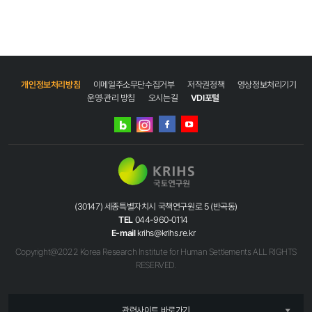
개인정보처리방침
이메일주소무단수집거부
저작권정책
영상정보처리기기
운영·관리 방침
오시는길
VDI포털
네이버
인스타그램
블로그
페이스북
유튜브
(30147) 세종특별자치시 국책연구원로 5 (반곡동)
TEL
044-960-0114
E-mail
krihs@krihs.re.kr
Copyright@2022 Korea Research Institute for Human Settlements ALL RIGHTS
RESERVED.
관련사이트 바로가기