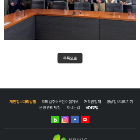
목록으로
개인정보처리방침
이메일주소무단수집거부
저작권정책
영상정보처리기기
운영·관리 방침
오시는길
VDI포털
네이버
인스타그램
블로그
페이스북
유튜브