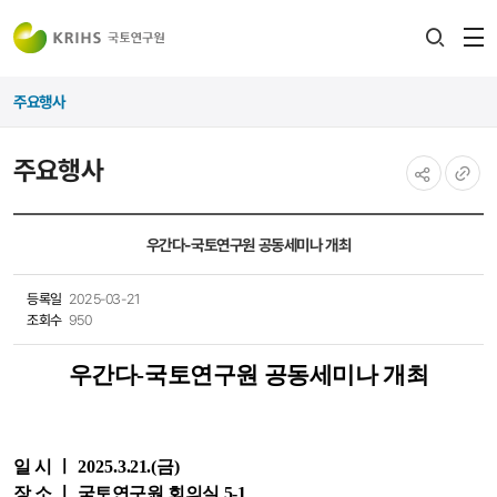
전
검색
열
레이어
주요행사
열기
주요행사
공유하기
URL
복사
우간다-국토연구원 공동세미나 개최
등록일
2025-03-21
조회수
950
우간다-국토연구원 공동세미나 개최
일 시 ㅣ
2025.3
.21
.
(금
)
장 소 ㅣ 국토연구원 회의실 5-1