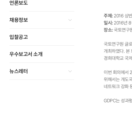
언론보도
주제:
2016 
채용정보
일시:
2016년 8
장소:
국토연구원
입찰공고
국토연구원 글로벌
개최하였다. 본 회
우수보고서 소개
경희대학교 국제
뉴스레터
이번 회의에서 
위해서는 개도국에
네트워크 강화 
GDPC는 성과