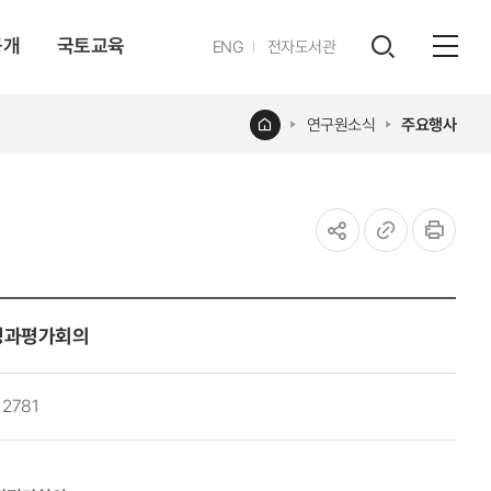
공개
국토교육
영문
ENG
전자도서관
전체
사이트
검색
열기
레이어
홈
연구원소식
주요행사
열기
공유하기
URL
인쇄
복사
 성과평가회의
2781