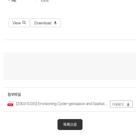
Hit
1068
View
Download
첨부파일
[2003 ICGIS] Envisioning Cyber-geospace and Spatially Enabled e-Government.PDF
다운로드
목록으로