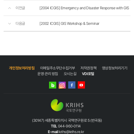
이전글
[2004 ICGIS] Emergency and Disaster Response with GIS
다음글
[2002 ICGIS] GIS Workshop & Seminar
개인정보처리방침
이메일주소무단수집거부
저작권정책
영상정보처리기기
운영·관리 방침
오시는길
VDI포털
네이버
인스타그램
블로그
페이스북
유튜브
(30147) 세종특별자치시 국책연구원로 5 (반곡동)
TEL
044-960-0114
E-mail
krihs@krihs.re.kr