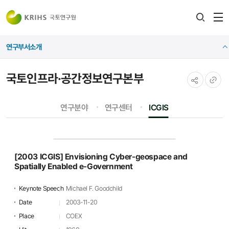
전
검색
열
레이어
연구부서소개
열기
국토인프라·공간정보연구본부
공유하기
URL
연구분야
연구센터
ICGIS
복사
[2003 ICGIS] Envisioning Cyber-geospace and
Spatially Enabled e-Government
Keynote Speech
Michael F. Goodchild
Date
2003-11-20
Place
COEX