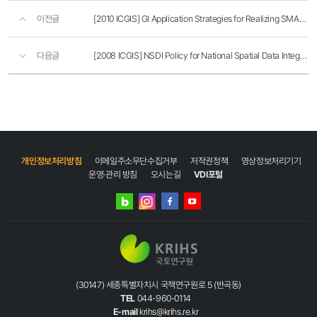
이전글
[2010 ICGIS] GI Application Strategies for Realizing SMART KOREA
다음글
[2008 ICGIS] NSDI Policy for National Spatial Data Integration
개인정보처리방침
이메일주소무단수집거부
저작권정책
영상정보처리기기
운영·관리 방침
오시는길
VDI포털
네이버
인스타그램
블로그
페이스북
유튜브
(30147) 세종특별자치시 국책연구원로 5 (반곡동)
TEL
044-960-0114
E-mail
krihs@krihs.re.kr