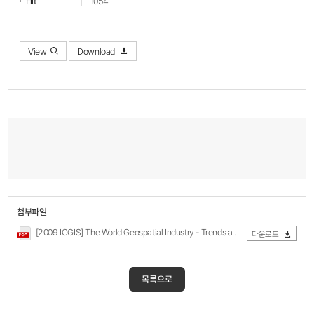
Hit
1054
View
Download
첨부파일
[2009 ICGIS] The World Geospatial Industry - Trends and Prospects.PDF
다운로드
목록으로