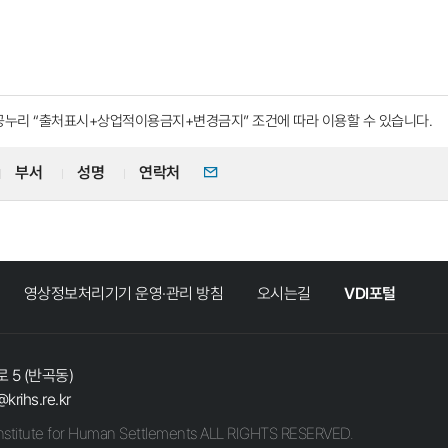
공누리
“출처표시+상업적이용금지+변경금지”
조건에 따라 이용할 수 있습니다.
부서
성명
연락처
이메일
영상정보처리기기 운영·관리 방침
오시는길
VDI포털
 5 (반곡동)
@krihs.re.kr
stitute for Human Settlements ALL RIGHTS RESERVED.