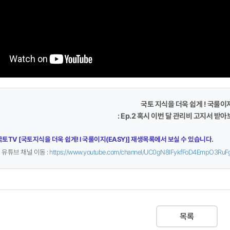
국토 지식을 더욱 쉽게 ! 국룰이
:
Ep.2
혹시 이번 달 관리비 고지서 받
토TV [
국토지식을 더욱 쉽게! l 국룰이지(EASY)
]
재생목록에서 보실 수 있습니다.
유튜브 채널 이동 :
https://www.youtube.com/channel/UC0gN8lFykfFoD4EmpO3RuF
목록