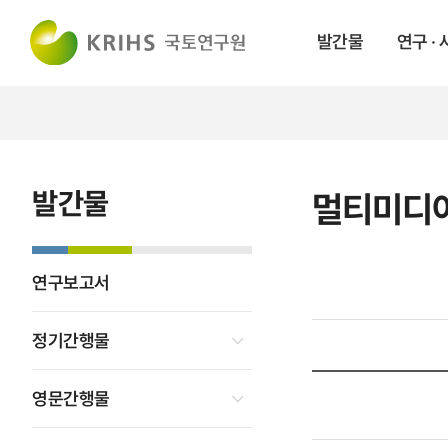
발간물
연구 ·
발간물
멀티미디
연구보고서
정기간행물
영문간행물