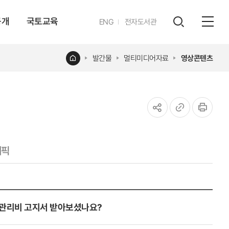
공개
국토교육
영문
ENG
전자도서관
전체
사이트
검색
열기
레이어
홈
발간물
멀티미디어자료
영상콘텐츠
열기
공유하기
URL
인쇄
복사
래픽
 달 관리비 고지서 받아보셨나요?