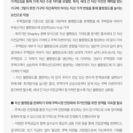
가격상승을 통해 가계 자산 수준 차이를 유발함. 특히, 세대 간 자산 이전은 혜택을 받는
가구와 그렇지 못한 가구의 자산축적의 차이는 자산 가격 변동을 통해 불평등도를 높이는
요인으로 작용
-
주택점유를 기준으로 집단을 구분하여 불평등도를 분해했을 때 주택점유 여부가
부동산자산 불평등도에 상당히
기여
(54% 이상)
-
회귀기반 Shapley 분해 방식으로 자산 불평등도 기여도를 분석한 결과세대 간 자산
이전금액이 가장 많이 기여하고 주택 자본차익도 자산 불평등도를 형성하는 데 많이 기여
-
주택점유 여부가 자산 불평등도에 상당한 영향을 미친다는 일반적 인식과 달리 분석
결과에서 주택점유 여부가 자산 불평등도에 대한 상대적 기여가 낮게 나타나는데, 이는
주택점유 그 자체가 자산 불평등도를 생산하는 데 기여하는 것보다 주택점유 이후
주택가격이 상승하여 주택자산으로부터 발생하는 자본차익이 자산 불평등도에 더 많이
기여하기 때문
-
자산 불평등도를 결정하는 데 있어 우리가 관심 있는 변수의 한계효과를 살펴보기
위해 RIF 회귀분석을 실시한 결과, 주택가격 상승으로부터 얻게 되는 주택 자본차익이
증가하면 할수록, 세대 간 자산 이전금액이 증가하면 할수록 자산 불평등은 심화함
■ 자산 불평등을 완화하기 위해 주택시장 안정화와 주거안정을 위한 정책을 지속할 필요
-
주택시장 안정화를 통한 자산가격 안정화를 유도하는 것이 장기적으로 사회 양극화를
완화하게 할 수 있으므로 장기적으로 주택시장 안정화가 선행되어야 함
- 저렴한 주택공급과 함께 실수요자 중심의 금융 지원 등을 통해 진입장벽을 완화하고,
궁극적으로 초기 자금이 많이 필요한 주택 마련을 지원함으로써 자산축적의 기회를