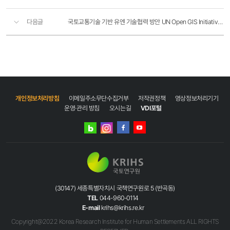
다음글
국토교통기술 기반 유엔 기술협력 방안 UN Open GIS Initiative 기술협력 사례를 중심으로
개인정보처리방침
이메일주소무단수집거부
저작권정책
영상정보처리기기
운영·관리 방침
오시는길
VDI포털
네이버
인스타그램
블로그
페이스북
유튜브
(30147) 세종특별자치시 국책연구원로 5 (반곡동)
TEL
044-960-0114
E-mail
krihs@krihs.re.kr
Copyright@2022 Korea Research Institute for Human Settlements ALL RIGHTS