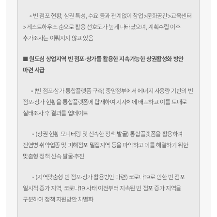
◦
빈 점포 현황, 상권 특성, 수요 등과 관계없이 창업>문화공간>교육센터
>게스트하우스 순으로 활용 선호도가 높게 나타났으며, 계획수립 이후
추가조사는 이뤄지지 않고 있음
■
원도심 상업지역 빈 점포·상가를 활용한 지속가능한 상권활성화 방안
마련 시급
◦
(빈 점포·상가 통합플랫폼 구축) 중앙정부에서 에너지 사용량 기반의 빈
점포·상가 현황을 통합플랫폼에 탑재하여 지자체에 배포하고 이를 토대로
실태조사 후 결과를 업데이트
◦
(상권 현황 모니터링 및 신속한 정책 발굴) 통합플랫폼을 활용하여
전염병 취약업종 및 피해점포 밀집지역 등을 파악하고 이를 해결하기 위한
맞춤형 정책 신속 발굴·추진
◦
(지역맞춤형 빈 점포·상가 활용방안 마련) 코로나19로 인한 빈 점포
일시적 증가 지역, 코로나19 사태 이전부터 지속된 빈 점포 증가 지역을
구분하여 정책 지원방안 차별화