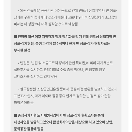
◦
외곽 신규개발, 공공기관 이전 등으로 인해 원도심 상업지역 내 빈 점포·
상가는 꾸준히 증가세에 있었기 때문에 코로나19 이후 상권침체와 소상공인
피해는 타 상권보다 더욱 심각할 것으로 예상됨
■ 전염병 확산 이후 지역경제 침체 장기화를 막기 위해 원도심 상업지역 빈
점포·상가
현황, 특성 파악이 필수적이나 현재 빈 점포·상가 현황자료는
부재한 실정
◦
빈집은 「빈집 및 소규모주택 정비에 관한 특례법」에 따라 지자체별로
실태조사를 실시하고 관리계획을 수립 중에 있으나, 빈 점포의 경우
실태조사를 실시하고 있지 않음
◦
한국감정원, 소상공인진흥원 등에서 공실·폐점 현황을 발표하고 있으나
표본조사 실시, 과거 데이터 활용 등의 한계로 정확한 빈 점포·상가 현황
파악은 어려움
■ 중심시가지형 도시재생사업에서 빈 점포·상가 현황조사를 통해
재생사업을 발굴하고
있으나 활성화지역만을 대상으로 하고 있으며 창업,
문화공간 활용에 집중