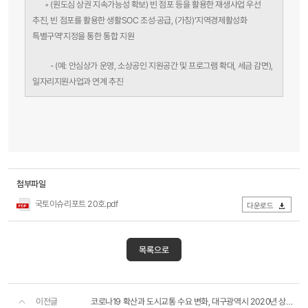
◦
(원도심 상권 지속가능성 확보) 빈 점포 등을 활용한 재생사업 우선
추진, 빈 점포를 활용한 생활SOC 조성·공급, (가칭)‘지역경제활성화
특별구역’지정을 통한 통합 지원
- (예: 안심상가 운영, 소상공인 지원공간 및 프로그램 확대, 세금 감면),
일자리지원사업과 연계 추진
첨부파일
국토이슈리포트 20호.pdf
다운로드
목록으로
이전글
코로나19 확산과 도시교통 수요 변화, 대구광역시 2020년 상반기 사례를 중심으로​