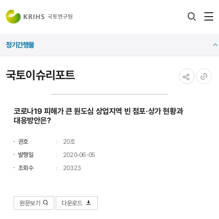
전
검색
열
레이어
정기간행물
열기
국토이슈리포트
공유하기
URL
복사
코로나19 피해가 큰 원도심 상업지역 빈 점포·상가 현황과
대응방안은?
권호
20호
발행일
2020-06-05
조회수
20323
원문보기
다운로드