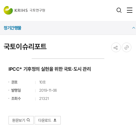
전
검색
열
레이어
정기간행물
열기
국토이슈리포트
공유하기
URL
복사
IPCC* 기후정의 실현을 위한 국토·도시 관리
권호
10호
발행일
2019-11-06
조회수
21321
원문보기
다운로드