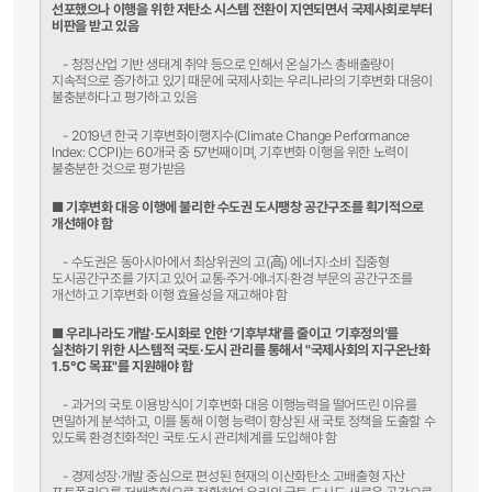
선포했으나 이행을 위한 저탄소 시스템 전환이 지연되면서 국제사회로부터
비판을 받고 있음
- 청정산업 기반 생태계 취약 등으로 인해서 온실가스 총배출량이
지속적으로 증가하고 있기 때문에 국제사회는 우리나라의 기후변화 대응이
불충분하다고 평가하고 있음
- 2019년 한국 기후변화이행지수(Climate Change Performance
Index: CCPI)는 60개국 중 57번째이며, 기후변화 이행을 위한 노력이
불충분한 것으로 평가받음
■
기후변화 대응 이행에 불리한 수도권 도시팽창 공간구조를 획기적으로
개선해야 함
- 수도권은 동아시아에서 최상위권의 고(高) 에너지·소비 집중형
도시공간구조를 가지고 있어 교통·주거·에너지·환경 부문의 공간구조를
개선하고 기후변화 이행 효율성을 재고해야 함
■
우리나라도 개발·도시화로 인한 ‘기후부채’를 줄이고 ‘기후정의’를
실천하기 위한 시스템적 국토·도시 관리를 통해서 "국제사회의 지구온난화
1.5℃ 목표"를 지원해야 함
- 과거의 국토 이용방식이 기후변화 대응 이행능력을 떨어뜨린 이유를
면밀하게 분석하고, 이를 통해 이행 능력이 향상된 새 국토 정책을 도출할 수
있도록 환경친화적인 국토·도시 관리체계를 도입해야 함
- 경제성장·개발 중심으로 편성된 현재의 이산화탄소 고배출형 자산