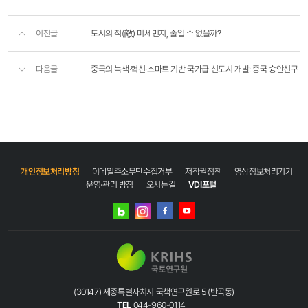
이전글
도시의 적(敵) 미세먼지, 줄일 수 없을까?
다음글
중국의 녹색·혁신·스마트 기반 국가급 신도시 개발: 중국 슝안신구
개인정보처리방침
이메일주소무단수집거부
저작권정책
영상정보처리기기
운영·관리 방침
오시는길
VDI포털
네이버
인스타그램
블로그
페이스북
유튜브
(30147) 세종특별자치시 국책연구원로 5 (반곡동)
TEL
044-960-0114