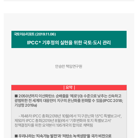
국토이슈리포트 (2019.11.06)
IPCC* 기후정의 실현을 위한 국토·도시 관리
안승만 책임연구원
｜요약｜
■
2
050년까지 이산화탄소 순배출을 ‘제로’(0) 수준으로 낮추는 신속하고
광범위한 전 세계의 대응만이 지구의 온난화를 완화할 수 있음(IPCC 2018;
기상청 2019a)
- 제48차 IPCC 총회(2018년 10월)에서 ‘지구온난화 1.5℃ 특별보고서’,
제50차 IPCC 총회(2019년 8월)에서 ‘기후변화와 토지 특별보고서’
정책결정자를 위한 요약본이 195개국의 합의로 채택됨
■
우리나라는 ‘지속가능 발전’과 ‘저탄소 녹색성장’을 국가 비전으로