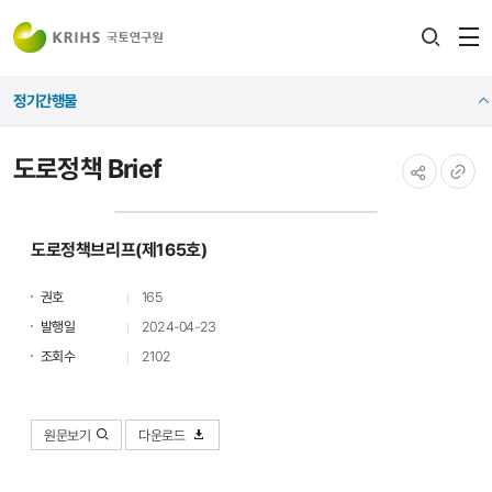
전
검색
열
레이어
정기간행물
열기
도로정책 Brief
공유하기
URL
복사
도로정책브리프(제165호)
권호
165
발행일
2024-04-23
조회수
2102
원문보기
다운로드