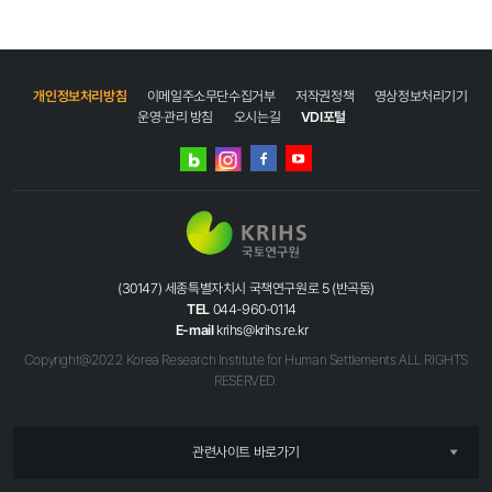
개인정보처리방침
이메일주소무단수집거부
저작권정책
영상정보처리기기
운영·관리 방침
오시는길
VDI포털
네이버
인스타그램
블로그
페이스북
유튜브
(30147) 세종특별자치시 국책연구원로 5 (반곡동)
TEL
044-960-0114
E-mail
krihs@krihs.re.kr
Copyright@2022 Korea Research Institute for Human Settlements ALL RIGHTS
RESERVED.
관련사이트 바로가기