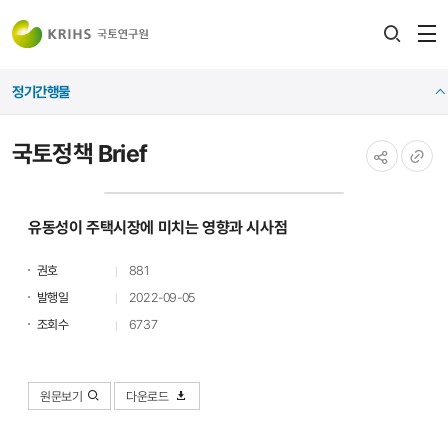
전
검색
열
레이어
정기간행물
열기
국토정책 Brief
공유하기
URL
복사
유동성이 주택시장에 미치는 영향과 시사점
권호
881
발행일
2022-09-05
조회수
6737
원문보기
다운로드