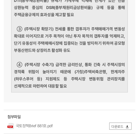
DTI(총부채상환비율) 규제가 가계부채 억제에 한계가 있는 만큼
상환능력 중심의 DSR(총부채원리금상환비율) 규제 등을 통해
주택금융규제의 효과성을 제고할 필요
③
(주택시장 확장기) 전세를 통한 갭투자가 주택매매가격 변동성
확대로 이어지므로 거주 목적이 아닌 투자 목적의 갭투자를 억제하고,
단기 유동성이 주택매매시장에 집중되는 것을 방지하기 위하여 공모형
부동산펀드와 상장리츠 활성화 유도
④
(주택시장 수축기) 급격한 금리인상, 통화 긴축 시 주택시장의
경착륙 위험이 높아지기 때문에 (가칭)주택비축은행, 한계차주
(하우스푸어 등) 지원제도 등 주택시장 변동위험 관리장치를
선제적으로 마련하여 대응할 필요
첨부파일
국토정책Brief 881호.pdf
다운로드